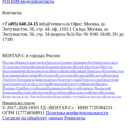
PDF
BIM-модели
Контакты
Контакты
+7 (495) 640-24-15
info@ventar-s.ru
Офис: Москва, ш.
Энтузиастов, 56, стр. 44, оф. 1103-1
Склад: Москва, ш.
Энтузиастов, 56, стр. 34 (ворота №3)
Пн–Чт 9:00–18:00, Пт до
17:00
ВЕНТАР-С в городах России
Москва
Абакан
Альметьевск
Ангарск
Арзамас
Армавир
Артём
Архангельск
Астрахань
Ачинск
Балаково
Балашиха
Барнаул
Батайск
Белгород
Бердск
Березники
Бийск
Благовещенск
Братск
Брянск
Великий Новгород
Владивосток
Владикавказ
Владимир
Волгоград
Волгодонск
Волжский
Вологда
Воронеж
Дербент
Дзержинск
Димитровград
Долгопрудный
Домодедово
Евпатория
Екатеринбург
Елец
Ессентуки
Жуковский
Златоуст
Иваново
Ижевск
Йошкар-Ола
Иркутск
Казань
Калининград
Калуга
Каменск-Уральский
Камышин
Каспийск
Кемерово
Керчь
Киров
Кисловодск
Ковров
Коломна
Комсомольск-на-Амуре
Копейск
Королёв
Кострома
Красногорск
Краснодар
Красноярск
Курган
Курск
Кызыл
Липецк
Люберцы
Магнитогорск
Майкоп
Показать все города
Махачкала
Миасс
Мурманск
Муром
Мытищи
Набережные Челны
Нальчик
© 2017–2026 ООО ТД «ВЕНТАР-С» · ИНН 7720384233 ·
Находка
Невинномысск
Нефтекамск
Нефтеюганск
Нижневартовск
Нижнекамск
ОГРН 1177746568911
Политика конфиденциальности
Нижний Новгород
Нижний Тагил
Новокузнецк
Новокуйбышевск
Согласие на обработку данных
Реквизиты
Новомосковск
Новороссийск
Новосибирск
Новочебоксарск
Новочеркасск
Новошахтинск
Новый Уренгой
Ногинск
Норильск
Ноябрьск
Обнинск
Одинцово
Октябрьский
Омск
Орёл
Оренбург
Орехово-Зуево
Орск
Пенза