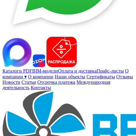
Каталоги PDF
BIM-модели
Оплата и доставка
Прайс-листы
О
компании ▾
О компании
Наши объекты
Сертификаты
Отзывы
Новости
Статьи
Отсрочка платежа
Международная
деятельность
Контакты