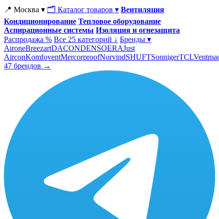
📍 Москва ▾
🗂 Каталог товаров ▾
Вентиляция
Кондиционирование
Тепловое оборудование
Аспирационные системы
Изоляция и огнезащита
Распродажа %
Все 25 категорий ↓
Бренды ▾
Airone
Breezart
DACOND
ENSO
ERA
Just
Aircon
Komfovent
Mercorproof
Norvind
SHUFT
Sonniger
TCL
Ventma
47 брендов →