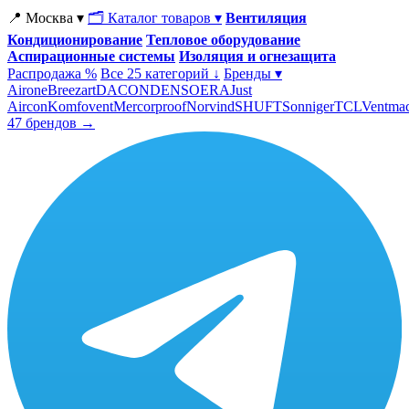
📍 Москва ▾
🗂 Каталог товаров ▾
Вентиляция
Кондиционирование
Тепловое оборудование
Аспирационные системы
Изоляция и огнезащита
Распродажа %
Все 25 категорий ↓
Бренды ▾
Airone
Breezart
DACOND
ENSO
ERA
Just
Aircon
Komfovent
Mercorproof
Norvind
SHUFT
Sonniger
TCL
Ventma
47 брендов →