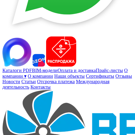
Каталоги PDF
BIM-модели
Оплата и доставка
Прайс-листы
О
компании ▾
О компании
Наши объекты
Сертификаты
Отзывы
Новости
Статьи
Отсрочка платежа
Международная
деятельность
Контакты