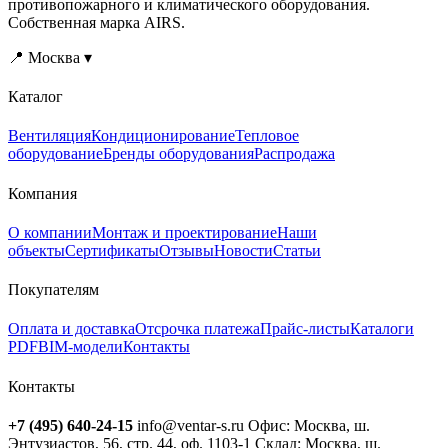
противопожарного и климатического оборудования.
Собственная марка AIRS.
📍 Москва ▾
Каталог
Вентиляция
Кондиционирование
Тепловое
оборудование
Бренды оборудования
Распродажа
Компания
О компании
Монтаж и проектирование
Наши
объекты
Сертификаты
Отзывы
Новости
Статьи
Покупателям
Оплата и доставка
Отсрочка платежа
Прайс-листы
Каталоги
PDF
BIM-модели
Контакты
Контакты
+7 (495) 640-24-15
info@ventar-s.ru
Офис: Москва, ш.
Энтузиастов, 56, стр. 44, оф. 1103-1
Склад: Москва, ш.