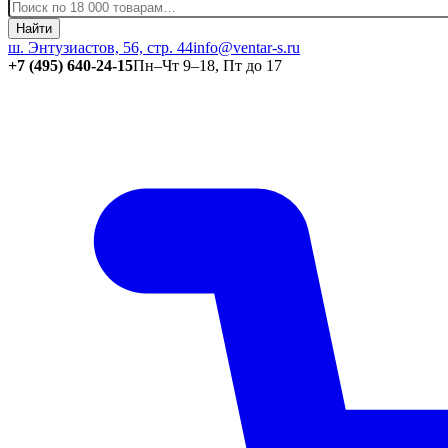
Найти
ш. Энтузиастов, 56, стр. 44
info@ventar-s.ru
+7 (495) 640-24-15
Пн–Чт 9–18, Пт до 17