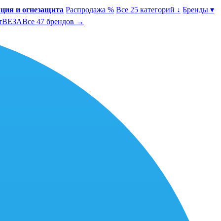
ция и огнезащита
Распродажа %
Все 25 категорий ↓
Бренды ▾
т
ВЕЗА
Все 47 брендов →