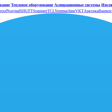
вание
Тепловое оборудование
Аспирационные системы
Изоля
roof
Norvind
SHUFT
Sonniger
TCL
Ventmachine
VKT
Арктика
Ванвен