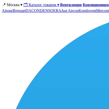
📍 Москва ▾
🗂 Каталог товаров ▾
Вентиляция
Кондициониро
Airone
Breezart
DACOND
ENSO
ERA
Just Aircon
Komfovent
Mercorp