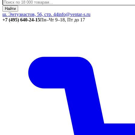
Найти
ш. Энтузиастов, 56, стр. 44
info@ventar-s.ru
+7 (495) 640-24-15
Пн–Чт 9–18, Пт до 17