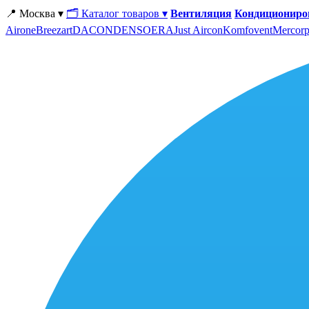
📍 Москва ▾
🗂 Каталог товаров ▾
Вентиляция
Кондициониро
Airone
Breezart
DACOND
ENSO
ERA
Just Aircon
Komfovent
Mercorp