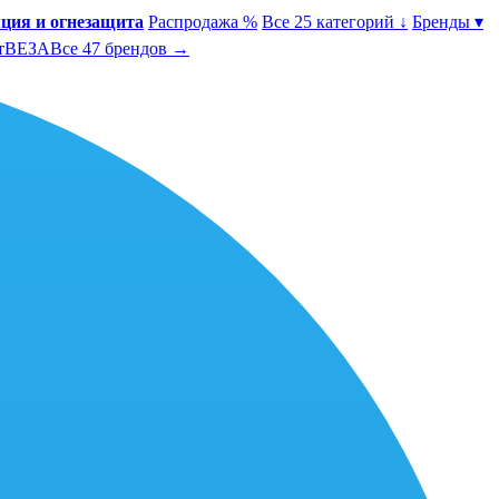
ция и огнезащита
Распродажа %
Все 25 категорий ↓
Бренды ▾
т
ВЕЗА
Все 47 брендов →