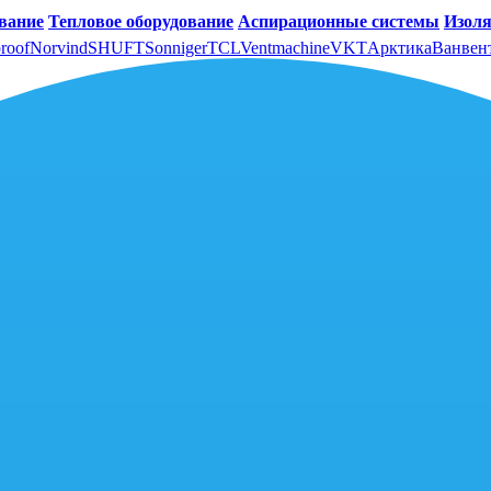
вание
Тепловое оборудование
Аспирационные системы
Изоля
roof
Norvind
SHUFT
Sonniger
TCL
Ventmachine
VKT
Арктика
Ванвен