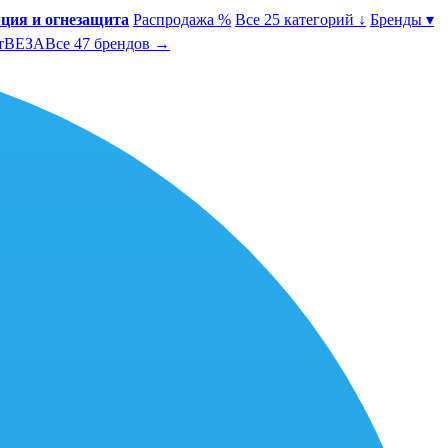
ция и огнезащита
Распродажа %
Все 25 категорий ↓
Бренды ▾
т
ВЕЗА
Все 47 брендов →