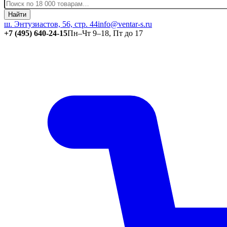
Найти
ш. Энтузиастов, 56, стр. 44
info@ventar-s.ru
+7 (495) 640-24-15
Пн–Чт 9–18, Пт до 17