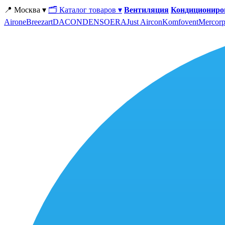
📍 Москва ▾
🗂 Каталог товаров ▾
Вентиляция
Кондициониро
Airone
Breezart
DACOND
ENSO
ERA
Just Aircon
Komfovent
Mercorp