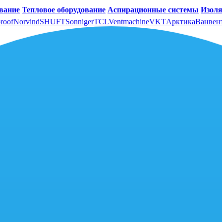
вание
Тепловое оборудование
Аспирационные системы
Изоля
roof
Norvind
SHUFT
Sonniger
TCL
Ventmachine
VKT
Арктика
Ванвен