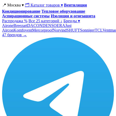
📍 Москва ▾
🗂 Каталог товаров ▾
Вентиляция
Кондиционирование
Тепловое оборудование
Аспирационные системы
Изоляция и огнезащита
Распродажа %
Все 25 категорий ↓
Бренды ▾
Airone
Breezart
DACOND
ENSO
ERA
Just
Aircon
Komfovent
Mercorproof
Norvind
SHUFT
Sonniger
TCL
Ventma
47 брендов →