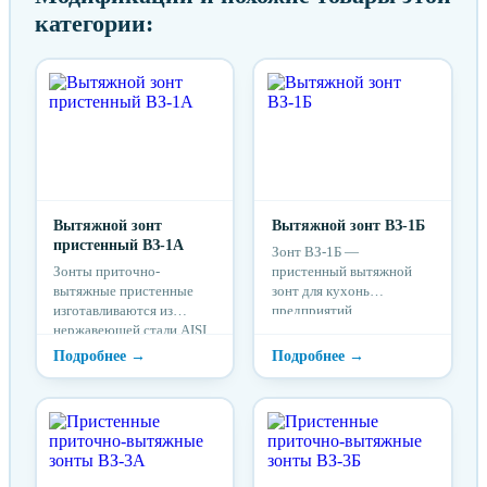
категории:
Вытяжной зонт
Вытяжной зонт ВЗ-1Б
пристенный ВЗ-1А
Зонт ВЗ-1Б —
Зонты приточно-
пристенный вытяжной
вытяжные пристенные
зонт для кухонь
изготавливаются из
предприятий
нержавеющей стали AISI
общественного питания.
430 толщиной 1 мм.
Изготавливается из
Оснащаются
нержавеющей стали AISI
лабиринтными
430 толщиной 1 мм,
(жироулавливающими
оснащается
фильтрами). Зонт
лабиринтными
изготавливается под
(жироулавливающими)
размеры теплового
фильтрами. Зонт
оборудования, длина до 4
изготавливается под