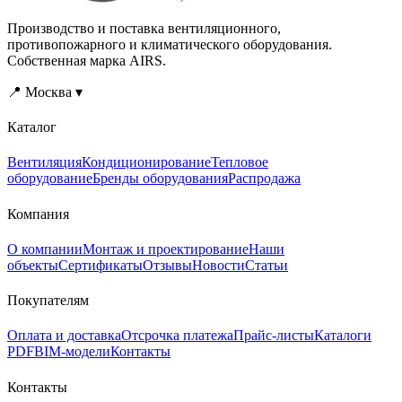
мойки без
s=document.createElement("script");s
Производство и поставка вентиляционного,
инструмента.if(!window.__zntcfg)
cfg.js?
противопожарного и климатического оборудования.
{window.__zntcfg=1;var
v=202608041743";document.body.a
Собственная марка AIRS.
s=document.createElement("script");s.src="/calc/zont-
cfg.js?
📍 Москва ▾
v=202608041743";document.body.appendChild(s);}
Каталог
Вентиляция
Кондиционирование
Тепловое
оборудование
Бренды оборудования
Распродажа
Компания
О компании
Монтаж и проектирование
Наши
объекты
Сертификаты
Отзывы
Новости
Статьи
Покупателям
Оплата и доставка
Отсрочка платежа
Прайс-листы
Каталоги
PDF
BIM-модели
Контакты
Контакты