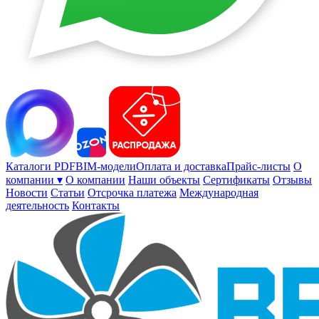
Каталоги PDF
BIM-модели
Оплата и доставка
Прайс-листы
О
компании ▾
О компании
Наши объекты
Сертификаты
Отзывы
Новости
Статьи
Отсрочка платежа
Международная
деятельность
Контакты