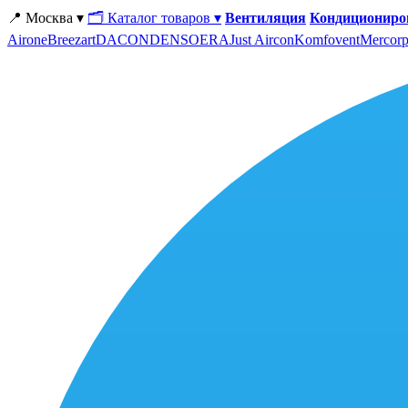
📍 Москва ▾
🗂 Каталог товаров ▾
Вентиляция
Кондициониро
Airone
Breezart
DACOND
ENSO
ERA
Just Aircon
Komfovent
Mercorp