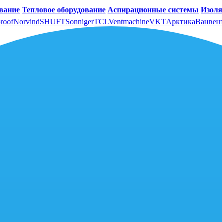
вание
Тепловое оборудование
Аспирационные системы
Изоля
roof
Norvind
SHUFT
Sonniger
TCL
Ventmachine
VKT
Арктика
Ванвен