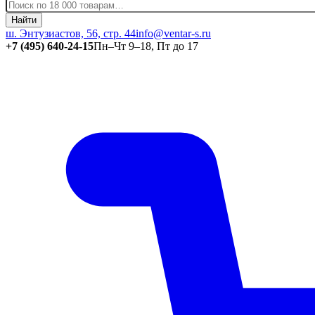
Найти
ш. Энтузиастов, 56, стр. 44
info@ventar-s.ru
+7 (495) 640-24-15
Пн–Чт 9–18, Пт до 17