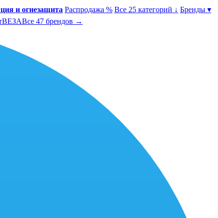
ция и огнезащита
Распродажа %
Все 25 категорий ↓
Бренды ▾
т
ВЕЗА
Все 47 брендов →