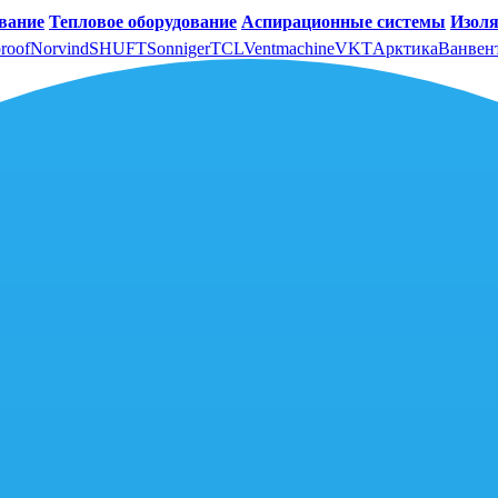
вание
Тепловое оборудование
Аспирационные системы
Изоля
roof
Norvind
SHUFT
Sonniger
TCL
Ventmachine
VKT
Арктика
Ванвен