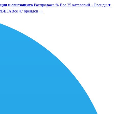
ция и огнезащита
Распродажа %
Все 25 категорий ↓
Бренды ▾
т
ВЕЗА
Все 47 брендов →