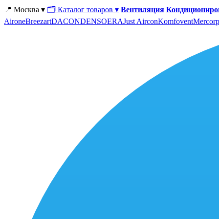
📍 Москва ▾
🗂 Каталог товаров ▾
Вентиляция
Кондициониро
Airone
Breezart
DACOND
ENSO
ERA
Just Aircon
Komfovent
Mercorp