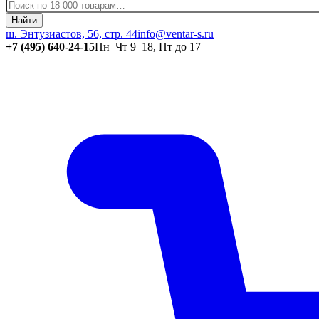
Найти
ш. Энтузиастов, 56, стр. 44
info@ventar-s.ru
+7 (495) 640-24-15
Пн–Чт 9–18, Пт до 17