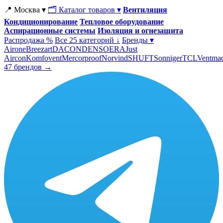
📍 Москва ▾
🗂 Каталог товаров ▾
Вентиляция
Кондиционирование
Тепловое оборудование
Аспирационные системы
Изоляция и огнезащита
Распродажа %
Все 25 категорий ↓
Бренды ▾
Airone
Breezart
DACOND
ENSO
ERA
Just
Aircon
Komfovent
Mercorproof
Norvind
SHUFT
Sonniger
TCL
Ventma
47 брендов →