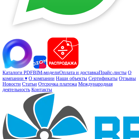
Каталоги PDF
BIM-модели
Оплата и доставка
Прайс-листы
О
компании ▾
О компании
Наши объекты
Сертификаты
Отзывы
Новости
Статьи
Отсрочка платежа
Международная
деятельность
Контакты