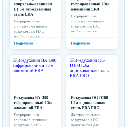
спирально-навивной
гофрированный L3м
L1,5м нержавеющая
алюминий ERA
сталь ERA
Гофрированные
Гофрированные
спирально-навивные
спирально-навивные
воздуховоды ВА
воздуховоды FD
необходимы для
необходимы для
прокладки
прокладки
вентиляционного канала с
вентиляционного канала с
удобным формированием
удобным формированием
углов и поворотов
углов и поворотов
Воздуховод ВА D90
Воздуховод DG D100
гофрированный L3м
L2м оцинкованная
алюминий ERA
сталь ERA PRO
Гофрированные
Жесткие стальные
спирально-навивные
воздуховоды DG
воздуховоды ВА
применяются для