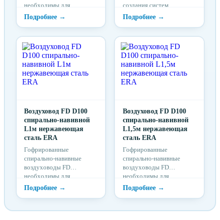
необходимы для
создания систем
прокладки
вентиляции небольших и
вентиляционного канала с
средних помещений
удобным формированием
углов и поворотов
Воздуховод FD D100
Воздуховод FD D100
спирально-навивной
спирально-навивной
L1м нержавеющая
L1,5м нержавеющая
сталь ERA
сталь ERA
Гофрированные
Гофрированные
спирально-навивные
спирально-навивные
воздуховоды FD
воздуховоды FD
необходимы для
необходимы для
прокладки
прокладки
вентиляционного канала с
вентиляционного канала с
удобным формированием
удобным формированием
углов и поворотов
углов и поворотов