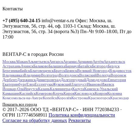
Контакты
+7 (495) 640-24-15
info@ventar-s.ru
Офис: Москва, ш.
Энтузиастов, 56, стр. 44, оф. 1103-1
Склад: Москва, ш.
Энтузиастов, 56, стр. 34 (ворота №3)
Пн–Чт 9:00–18:00, Пт до
17:00
ВЕНТАР-С в городах России
Москва
Абакан
Альметьевск
Ангарск
Арзамас
Армавир
Артём
Архангельск
Астрахань
Ачинск
Балаково
Балашиха
Барнаул
Батайск
Белгород
Бердск
Березники
Бийск
Благовещенск
Братск
Брянск
Великий Новгород
Владивосток
Владикавказ
Владимир
Волгоград
Волгодонск
Волжский
Вологда
Воронеж
Дербент
Дзержинск
Димитровград
Долгопрудный
Домодедово
Евпатория
Екатеринбург
Елец
Ессентуки
Жуковский
Златоуст
Иваново
Ижевск
Йошкар-Ола
Иркутск
Казань
Калининград
Калуга
Каменск-Уральский
Камышин
Каспийск
Кемерово
Керчь
Киров
Кисловодск
Ковров
Коломна
Комсомольск-на-Амуре
Копейск
Королёв
Кострома
Красногорск
Краснодар
Красноярск
Курган
Курск
Кызыл
Липецк
Люберцы
Магнитогорск
Майкоп
Показать все города
Махачкала
Миасс
Мурманск
Муром
Мытищи
Набережные Челны
Нальчик
© 2017–2026 ООО ТД «ВЕНТАР-С» · ИНН 7720384233 ·
Находка
Невинномысск
Нефтекамск
Нефтеюганск
Нижневартовск
Нижнекамск
ОГРН 1177746568911
Политика конфиденциальности
Нижний Новгород
Нижний Тагил
Новокузнецк
Новокуйбышевск
Согласие на обработку данных
Реквизиты
Новомосковск
Новороссийск
Новосибирск
Новочебоксарск
Новочеркасск
Новошахтинск
Новый Уренгой
Ногинск
Норильск
Ноябрьск
Обнинск
Одинцово
Октябрьский
Омск
Орёл
Оренбург
Орехово-Зуево
Орск
Пенза
Первоуральск
Пермь
Петрозаводск
Петропавловск-Камчатский
Подольск