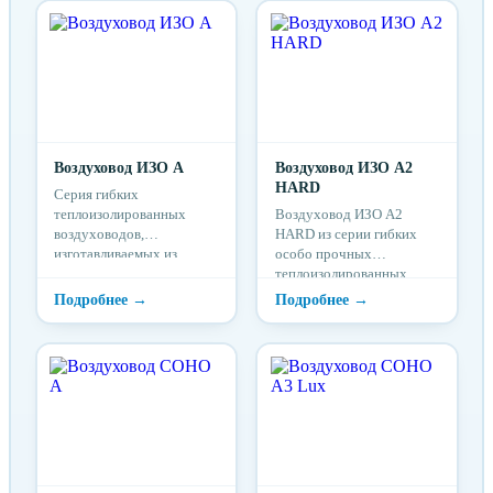
Воздуховод ИЗО А
Воздуховод ИЗО А2
HARD
Серия гибких
теплоизолированных
Воздуховод ИЗО А2
воздуховодов,
HARD из серии гибких
изготавливаемых из
особо прочных
алюминиевой
теплоизолированных
фольги,ламинированной
воздуховодов,
полиэфирной лентой.
изготавливаемых из
Сост...
алюминиевой фольги,
ламинированной
полиэфирной ...