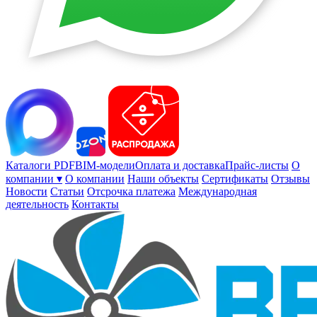
Каталоги PDF
BIM-модели
Оплата и доставка
Прайс-листы
О
компании ▾
О компании
Наши объекты
Сертификаты
Отзывы
Новости
Статьи
Отсрочка платежа
Международная
деятельность
Контакты