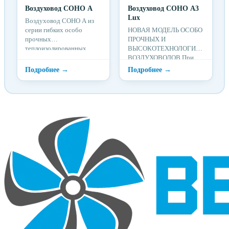
Воздуховод СОНО A
Воздуховод СОНО A3
Lux
Воздуховод СОНО A из
серии гибких особо
НОВАЯ МОДЕЛЬ ОСОБО
прочных
ПРОЧНЫХ И
теплоизолированных
ВЫСОКОТЕХНОЛОГИЧНЫХ
воздуховодов,
ВОЗДУХОВОДОВ.При
изготавливаемых из
производстве
алюминиевой фольги,
воздуховодов СОНО А3
ламинированной
Lux используется
полиэфирной ...
новейш...