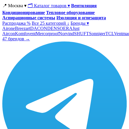
📍 Москва ▾
🗂 Каталог товаров ▾
Вентиляция
Кондиционирование
Тепловое оборудование
Аспирационные системы
Изоляция и огнезащита
Распродажа %
Все 25 категорий ↓
Бренды ▾
Airone
Breezart
DACOND
ENSO
ERA
Just
Aircon
Komfovent
Mercorproof
Norvind
SHUFT
Sonniger
TCL
Ventma
47 брендов →