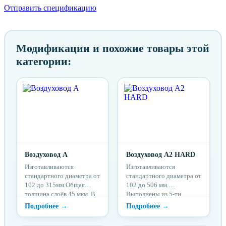
Отправить спецификацию
Модификации и похожие товары этой
категории:
Воздуховод А
Воздуховод А2 HARD
Изготавливаются
Изготавливаются
стандартного диаметра от
стандартного диаметра от
102 до 315мм.Общая
102 до 506 мм.
толщина слоёв 45 мкм. В
Выполнены из 5-ти
качестве
слойной алюминиевой
каркасаиспользуется
фольги и прозрачного
высокоугле...
полиэфира....