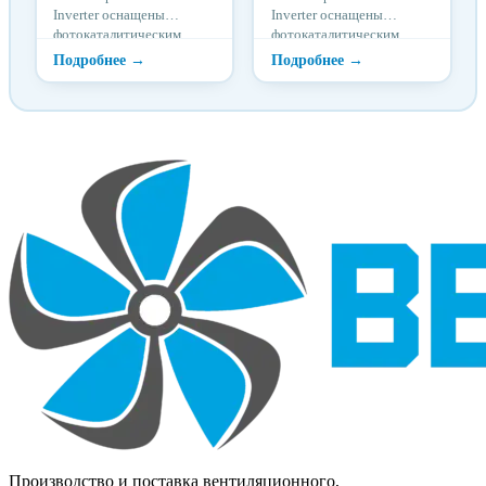
Inverter оснащены
Inverter оснащены
фотокаталитическим
фотокаталитическим
фильтром тонкой очистки
фильтром тонкой очистки
и имеют минимальный
и имеют минимальный
уровень шума от 26
уровень шума от 26
дБ(А). Отличительными
дБ(А). Отличительными
особенностями
особенностями
внутренних блоков серии
внутренних блоков серии
Forest являются функция
Forest являются функция
защиты от простуды
защиты от простуды
(температурная
(температурная
компенсация), функция
компенсация), функция
«любимый режим»,
«любимый режим»,
функция Follow Me и
функция Follow Me и
опциональное Wi-Fi
опциональное Wi-Fi
управление.
управление.
Производство и поставка вентиляционного,