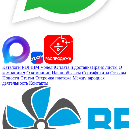
Каталоги PDF
BIM-модели
Оплата и доставка
Прайс-листы
О
компании ▾
О компании
Наши объекты
Сертификаты
Отзывы
Новости
Статьи
Отсрочка платежа
Международная
деятельность
Контакты