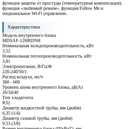
функция защиты от простуды (температурная компенсация),
функция «любимый режим», функция Follow Me и
опциональное Wi-Fi управление.
Характеристики
Модель внутреннего блока
MDSAF-12HRDN8
Номинальная холодопроизводительность, кВт
3,52
Номинальная теплопроизводительность, кВт
3,81
Электропитание, В/Гц/Ф
220-240/50/1
Расход воздуха, мx/ч
360 - 600
Уровень шума внутреннего блока, дБ(А)
26/34/40
Тип хладагента
R32
Диаметр жидкостной трубы, мм (дюйм)
6,35 (1/4)
Диаметр газовой трубы, мм (дюйм)
9,53 (3/8)
Размер внутреннего блока (ШxВxГ), мм