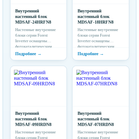
Внутренний
Внутренний
настенный блок
настенный блок
MDSAF-24HRFN8
MDSAF-18HRFN8
Настенные внутренние
Настенные внутренние
блоки серии Forest
блоки серии Forest
Inverter оснащены
Inverter оснащены
фотокаталитическим
фотокаталитическим
фильтром тонкой очистки
фильтром тонкой очистки
и имеют минимальный
и имеют минимальный
уровень шума от 26
уровень шума от 26
дБ(А). Отличительными
дБ(А). Отличительными
особенностями
особенностями
внутренних блоков серии
внутренних блоков серии
Forest являются функция
Forest являются функция
защиты от простуды
защиты от простуды
(температурная
(температурная
компенсация), функция
компенсация), функция
«любимый режим»,
«любимый режим»,
функция Follow Me и
Внутренний
функция Follow Me и
Внутренний
опциональное Wi-Fi
настенный блок
опциональное Wi-Fi
настенный блок
управление.
MDSAF-09HRDN8
управление.
MDSAF-07HRDN8
Настенные внутренние
Настенные внутренние
блоки серии Forest
блоки серии Forest