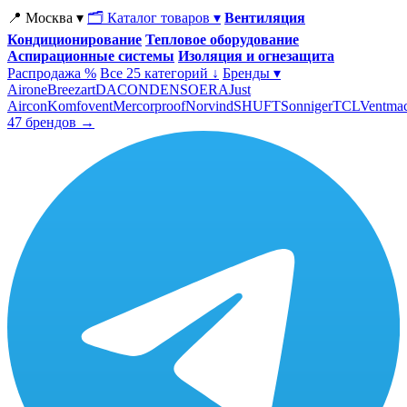
📍 Москва ▾
🗂 Каталог товаров ▾
Вентиляция
Кондиционирование
Тепловое оборудование
Аспирационные системы
Изоляция и огнезащита
Распродажа %
Все 25 категорий ↓
Бренды ▾
Airone
Breezart
DACOND
ENSO
ERA
Just
Aircon
Komfovent
Mercorproof
Norvind
SHUFT
Sonniger
TCL
Ventma
47 брендов →