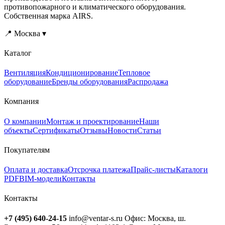
противопожарного и климатического оборудования.
Собственная марка AIRS.
📍 Москва ▾
Каталог
Вентиляция
Кондиционирование
Тепловое
оборудование
Бренды оборудования
Распродажа
Компания
О компании
Монтаж и проектирование
Наши
объекты
Сертификаты
Отзывы
Новости
Статьи
Покупателям
Оплата и доставка
Отсрочка платежа
Прайс-листы
Каталоги
PDF
BIM-модели
Контакты
Контакты
+7 (495) 640-24-15
info@ventar-s.ru
Офис: Москва, ш.