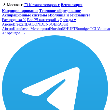
📍 Москва ▾
🗂 Каталог товаров ▾
Вентиляция
Кондиционирование
Тепловое оборудование
Аспирационные системы
Изоляция и огнезащита
Распродажа %
Все 25 категорий ↓
Бренды ▾
Airone
Breezart
DACOND
ENSO
ERA
Just
Aircon
Komfovent
Mercorproof
Norvind
SHUFT
Sonniger
TCL
Ventma
47 брендов →