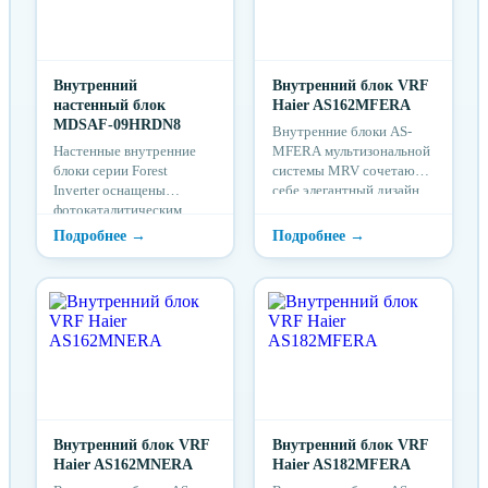
Внутренний
Внутренний блок VRF
настенный блок
Haier AS162MFERA
MDSAF-09HRDN8
Внутренние блоки AS-
Настенные внутренние
MFERA мультизональной
блоки серии Forest
системы MRV сочетают в
Inverter оснащены
себе элегантный дизайн,
фотокаталитическим
экономичность и
фильтром тонкой очистки
функциональность. ...
и имеют минимальный
уровень шума от 26
дБ(А). Отличительными
особенностями
внутренних блоков серии
Forest являются функция
защиты от простуды
(температурная
компенсация), функция
«любимый режим»,
функция Follow Me и
Внутренний блок VRF
Внутренний блок VRF
опциональное Wi-Fi
Haier AS162MNERA
Haier AS182MFERA
управление.