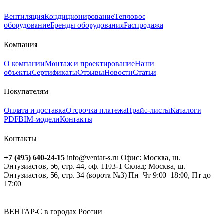
Вентиляция
Кондиционирование
Тепловое
оборудование
Бренды оборудования
Распродажа
Компания
О компании
Монтаж и проектирование
Наши
объекты
Сертификаты
Отзывы
Новости
Статьи
Покупателям
Оплата и доставка
Отсрочка платежа
Прайс-листы
Каталоги
PDF
BIM-модели
Контакты
Контакты
+7 (495) 640-24-15
info@ventar-s.ru
Офис: Москва, ш.
Энтузиастов, 56, стр. 44, оф. 1103-1
Склад: Москва, ш.
Энтузиастов, 56, стр. 34 (ворота №3)
Пн–Чт 9:00–18:00, Пт до
17:00
ВЕНТАР-С в городах России