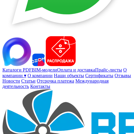
Каталоги PDF
BIM-модели
Оплата и доставка
Прайс-листы
О
компании ▾
О компании
Наши объекты
Сертификаты
Отзывы
Новости
Статьи
Отсрочка платежа
Международная
деятельность
Контакты