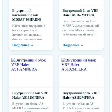
Внутренний
Внутренний блок VRF
настенный блок
Haier AS162MFERA
MDSAF-09HRDN8
Внутренние блоки AS-
Настенные внутренние
MFERA мультизональной
блоки серии Forest
системы MRV сочетают в
Inverter оснащены
себе элегантный дизайн,
фотокаталитическим
экономичность и
фильтром тонкой очистки
функциональность. ...
и имеют минимальный
уровень шума от 26
дБ(А). Отличительными
особенностями
внутренних блоков серии
Forest являются функция
защиты от простуды
(температурная
компенсация), функция
«любимый режим»,
функция Follow Me и
Внутренний блок VRF
Внутренний блок VRF
опциональное Wi-Fi
Haier AS162MNERA
Haier AS182MFERA
управление.
Внутренние блоки AS-
Внутренние блоки AS-
MFERA мультизональной
MFERA мультизональной