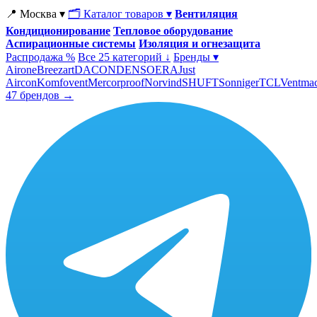
📍 Москва ▾
🗂 Каталог товаров ▾
Вентиляция
Кондиционирование
Тепловое оборудование
Аспирационные системы
Изоляция и огнезащита
Распродажа %
Все 25 категорий ↓
Бренды ▾
Airone
Breezart
DACOND
ENSO
ERA
Just
Aircon
Komfovent
Mercorproof
Norvind
SHUFT
Sonniger
TCL
Ventma
47 брендов →