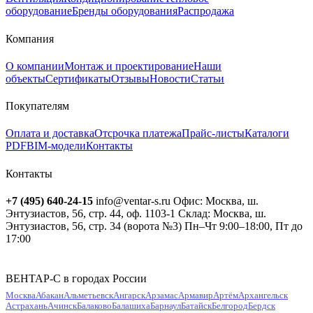
оборудование
Бренды оборудования
Распродажа
Компания
О компании
Монтаж и проектирование
Наши
объекты
Сертификаты
Отзывы
Новости
Статьи
Покупателям
Оплата и доставка
Отсрочка платежа
Прайс-листы
Каталоги
PDF
BIM-модели
Контакты
Контакты
+7 (495) 640-24-15
info@ventar-s.ru
Офис: Москва, ш.
Энтузиастов, 56, стр. 44, оф. 1103-1
Склад: Москва, ш.
Энтузиастов, 56, стр. 34 (ворота №3)
Пн–Чт 9:00–18:00, Пт до
17:00
ВЕНТАР-С в городах России
Москва
Абакан
Альметьевск
Ангарск
Арзамас
Армавир
Артём
Архангельск
Астрахань
Ачинск
Балаково
Балашиха
Барнаул
Батайск
Белгород
Бердск