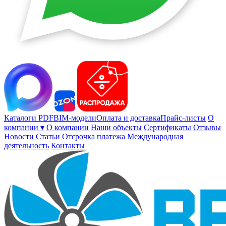
Каталоги PDF
BIM-модели
Оплата и доставка
Прайс-листы
О
компании ▾
О компании
Наши объекты
Сертификаты
Отзывы
Новости
Статьи
Отсрочка платежа
Международная
деятельность
Контакты