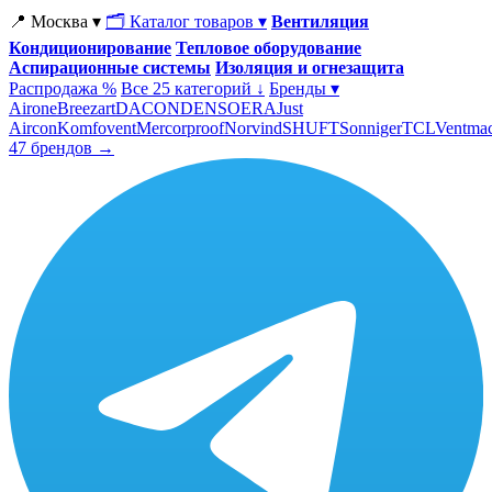
📍 Москва ▾
🗂 Каталог товаров ▾
Вентиляция
Кондиционирование
Тепловое оборудование
Аспирационные системы
Изоляция и огнезащита
Распродажа %
Все 25 категорий ↓
Бренды ▾
Airone
Breezart
DACOND
ENSO
ERA
Just
Aircon
Komfovent
Mercorproof
Norvind
SHUFT
Sonniger
TCL
Ventma
47 брендов →