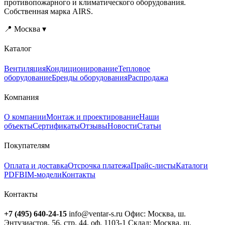
противопожарного и климатического оборудования.
Собственная марка AIRS.
📍 Москва ▾
Каталог
Вентиляция
Кондиционирование
Тепловое
оборудование
Бренды оборудования
Распродажа
Компания
О компании
Монтаж и проектирование
Наши
объекты
Сертификаты
Отзывы
Новости
Статьи
Покупателям
Оплата и доставка
Отсрочка платежа
Прайс-листы
Каталоги
PDF
BIM-модели
Контакты
Контакты
+7 (495) 640-24-15
info@ventar-s.ru
Офис: Москва, ш.
Энтузиастов, 56, стр. 44, оф. 1103-1
Склад: Москва, ш.