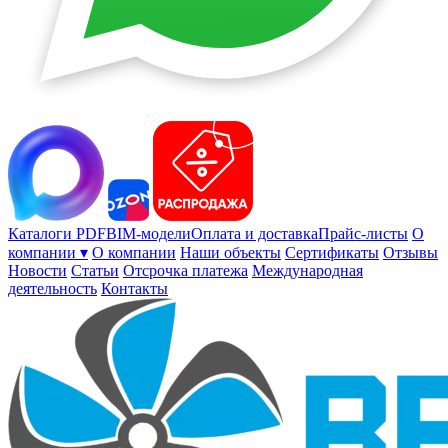
Каталоги PDF
BIM-модели
Оплата и доставка
Прайс-листы
О
компании ▾
О компании
Наши объекты
Сертификаты
Отзывы
Новости
Статьи
Отсрочка платежа
Международная
деятельность
Контакты