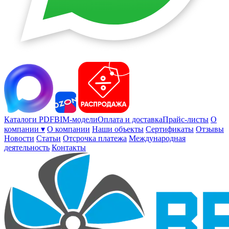
Каталоги PDF
BIM-модели
Оплата и доставка
Прайс-листы
О
компании ▾
О компании
Наши объекты
Сертификаты
Отзывы
Новости
Статьи
Отсрочка платежа
Международная
деятельность
Контакты