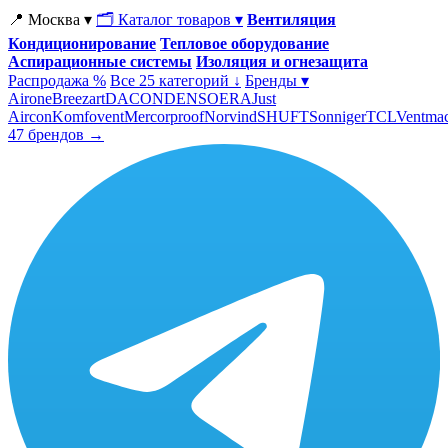
📍 Москва ▾
🗂 Каталог товаров ▾
Вентиляция
Кондиционирование
Тепловое оборудование
Аспирационные системы
Изоляция и огнезащита
Распродажа %
Все 25 категорий ↓
Бренды ▾
Airone
Breezart
DACOND
ENSO
ERA
Just
Aircon
Komfovent
Mercorproof
Norvind
SHUFT
Sonniger
TCL
Ventma
47 брендов →