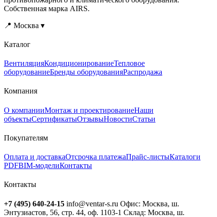
Собственная марка AIRS.
📍 Москва ▾
Каталог
Вентиляция
Кондиционирование
Тепловое
оборудование
Бренды оборудования
Распродажа
Компания
О компании
Монтаж и проектирование
Наши
объекты
Сертификаты
Отзывы
Новости
Статьи
Покупателям
Оплата и доставка
Отсрочка платежа
Прайс-листы
Каталоги
PDF
BIM-модели
Контакты
Контакты
+7 (495) 640-24-15
info@ventar-s.ru
Офис: Москва, ш.
Энтузиастов, 56, стр. 44, оф. 1103-1
Склад: Москва, ш.