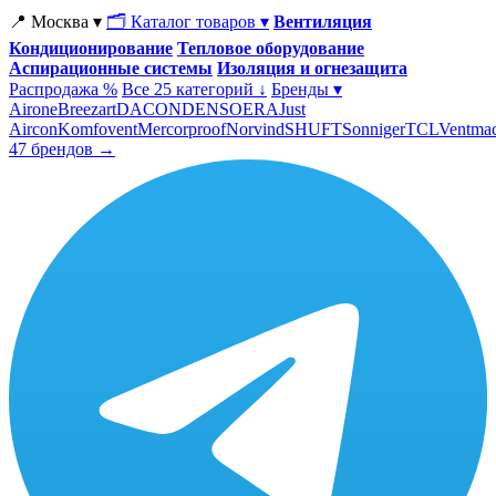
📍 Москва ▾
🗂 Каталог товаров ▾
Вентиляция
Кондиционирование
Тепловое оборудование
Аспирационные системы
Изоляция и огнезащита
Распродажа %
Все 25 категорий ↓
Бренды ▾
Airone
Breezart
DACOND
ENSO
ERA
Just
Aircon
Komfovent
Mercorproof
Norvind
SHUFT
Sonniger
TCL
Ventma
47 брендов →