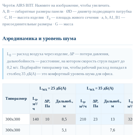
Чертёж AIRS ВПТ. Нажмите на изображение, чтобы увеличить.
A, B — габаритные размеры панели · ØD — диаметр подводящего патрубка
· C, H — высота изделия · F
— площадь живого сечения · a, b, A1, B1 —
0
присоединительные размеры · G — масса
Аэродинамика и уровень шума
L
— расход воздуха через изделие, ΔP — потери давления,
0
дальнобойность — расстояние, на котором скорость струи падает до
0,2 м/с. Подбирайте типоразмер так, чтобы рабочий расход попадал в
столбец 35 дБ(А) — это комфортный уровень шума для офиса.
L
= 25 дБ(А)
L
= 35 дБ(А)
WA
WA
Типоразмер
L
,
0
L
,
L
,
ΔP,
Дальноб.,
ΔP,
Дальноб.,
0
0
м³/
Па
м
Па
м
м³/ч
м³/ч
ч
300х300
140
10
8,5
210
23
13
320
300х300
5,1
7,6