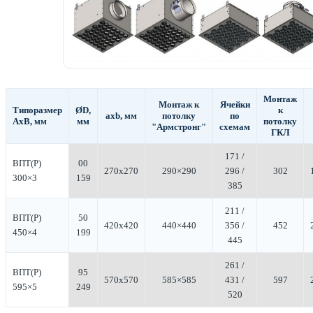
Монтаж
Монтаж к
Ячейки
Типоразмер
ØD,
к
aхb, мм
потолку
по
АхВ, мм
мм
потолку
"Армстронг"
схемам
ГКЛ
171 /
ВПТ(Р)
00
270х270
290×290
296 /
302
300×3
159
385
211 /
ВПТ(Р)
50
420х420
440×440
356 /
452
450×4
199
445
261 /
ВПТ(Р)
95
570х570
585×585
431 /
597
595×5
249
520