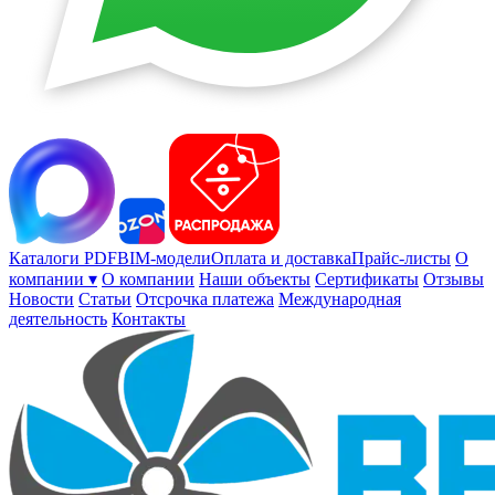
Каталоги PDF
BIM-модели
Оплата и доставка
Прайс-листы
О
компании ▾
О компании
Наши объекты
Сертификаты
Отзывы
Новости
Статьи
Отсрочка платежа
Международная
деятельность
Контакты