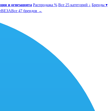
ция и огнезащита
Распродажа %
Все 25 категорий ↓
Бренды ▾
т
ВЕЗА
Все 47 брендов →