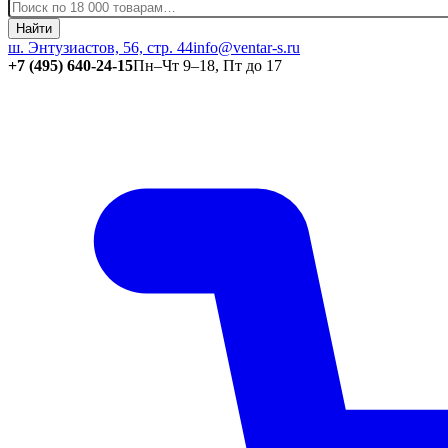
Найти
ш. Энтузиастов, 56, стр. 44
info@ventar-s.ru
+7 (495) 640-24-15
Пн–Чт 9–18, Пт до 17