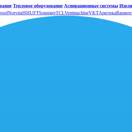
вание
Тепловое оборудование
Аспирационные системы
Изоля
roof
Norvind
SHUFT
Sonniger
TCL
Ventmachine
VKT
Арктика
Ванвен