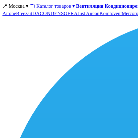
📍 Москва ▾
🗂 Каталог товаров ▾
Вентиляция
Кондициониро
Airone
Breezart
DACOND
ENSO
ERA
Just Aircon
Komfovent
Mercorp