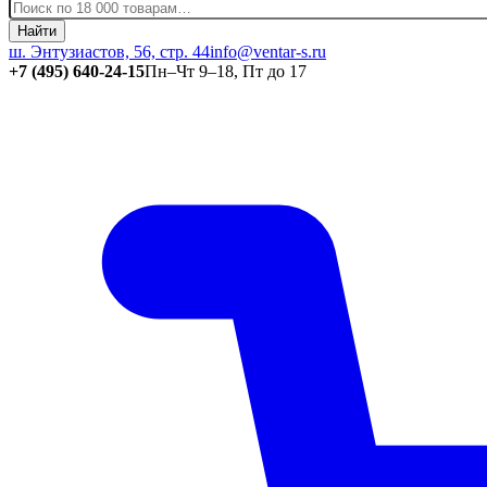
Найти
ш. Энтузиастов, 56, стр. 44
info@ventar-s.ru
+7 (495) 640-24-15
Пн–Чт 9–18, Пт до 17