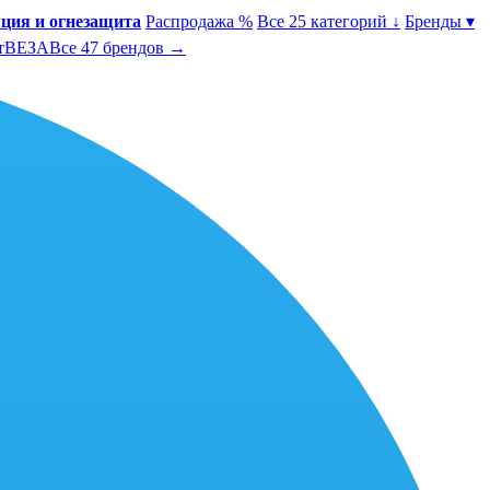
ция и огнезащита
Распродажа %
Все 25 категорий ↓
Бренды ▾
т
ВЕЗА
Все 47 брендов →