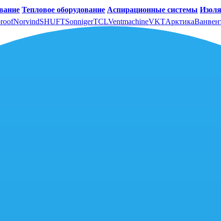
вание
Тепловое оборудование
Аспирационные системы
Изоля
roof
Norvind
SHUFT
Sonniger
TCL
Ventmachine
VKT
Арктика
Ванвен