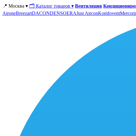
📍 Москва ▾
🗂 Каталог товаров ▾
Вентиляция
Кондициониро
Airone
Breezart
DACOND
ENSO
ERA
Just Aircon
Komfovent
Mercorp