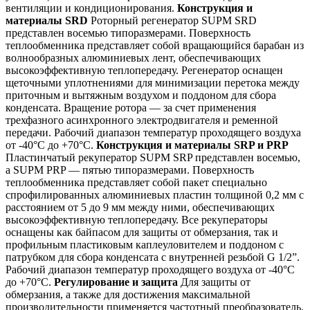
вентиляции и кондиционирования.
Конструкция и
материалы SRD
Роторный регенератор SUPM SRD
представлен восемью типоразмерами. Поверхность
теплообменника представляет собой вращающийся барабан из
волнообразных алюминиевых лент, обеспечивающих
высокоэффективную теплопередачу. Регенератор оснащен
щеточными уплотнениями для минимизации перетока между
приточным и вытяжным воздухом и поддоном для сбора
конденсата. Вращение ротора — за счет применения
трехфазного асинхронного электродвигателя и ременной
передачи. Рабочий диапазон температур проходящего воздуха
от -40°C до +70°C.
Конструкция и материалы SRP и PRP
Пластинчатый рекуператор SUPM SRP представлен восемью,
а SUPM PRP — пятью типоразмерами. Поверхность
теплообменника представляет собой пакет специально
спрофилированных алюминиевых пластин толщиной 0,2 мм с
расстоянием от 5 до 9 мм между ними, обеспечивающих
высокоэффективную теплопередачу. Все рекуператоры
оснащены как байпасом для защиты от обмерзания, так и
профильным пластиковым каплеуловителем и поддоном с
патрубком для сбора конденсата с внутренней резьбой G 1/2”.
Рабочий диапазон температур проходящего воздуха от -40°C
до +70°C.
Регулирование и защита
Для защиты от
обмерзания, а также для достижения максимальной
производительности применяется частотный преобразователь.