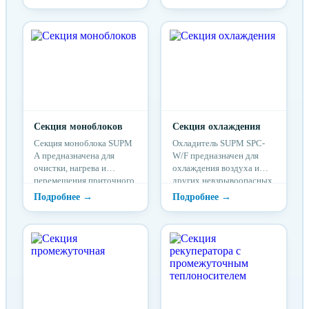
кондиционирования
газовых смесей в
воздуха
системах вентиляции и
кондиционирования
Секция моноблоков
Секция охлаждения
Секция моноблока SUPM
Охладитель SUPM SPC-
A предназначена для
W/F предназначен для
очистки, нагрева и
охлаждения воздуха и
перемещения приточного
других невзрывоопасных
воздуха и других
газовых смесей в
невзрывоопасных
системах вентиляции и
газовых смесей в
кондиционирования
системах вентиляции и
кондиционирования