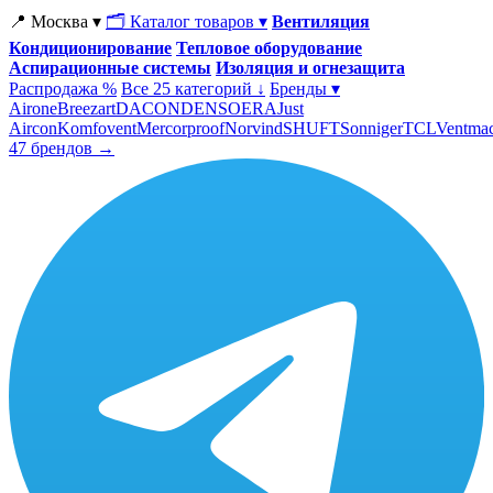
📍 Москва ▾
🗂 Каталог товаров ▾
Вентиляция
Кондиционирование
Тепловое оборудование
Аспирационные системы
Изоляция и огнезащита
Распродажа %
Все 25 категорий ↓
Бренды ▾
Airone
Breezart
DACOND
ENSO
ERA
Just
Aircon
Komfovent
Mercorproof
Norvind
SHUFT
Sonniger
TCL
Ventma
47 брендов →