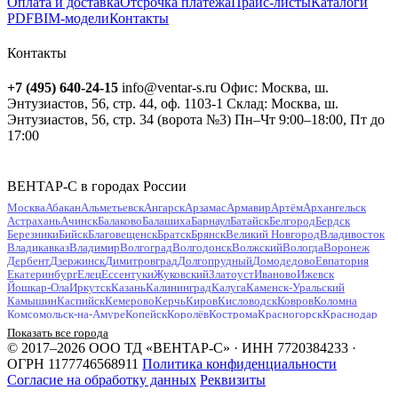
Оплата и доставка
Отсрочка платежа
Прайс-листы
Каталоги
PDF
BIM-модели
Контакты
Контакты
+7 (495) 640-24-15
info@ventar-s.ru
Офис: Москва, ш.
Энтузиастов, 56, стр. 44, оф. 1103-1
Склад: Москва, ш.
Энтузиастов, 56, стр. 34 (ворота №3)
Пн–Чт 9:00–18:00, Пт до
17:00
ВЕНТАР-С в городах России
Москва
Абакан
Альметьевск
Ангарск
Арзамас
Армавир
Артём
Архангельск
Астрахань
Ачинск
Балаково
Балашиха
Барнаул
Батайск
Белгород
Бердск
Березники
Бийск
Благовещенск
Братск
Брянск
Великий Новгород
Владивосток
Владикавказ
Владимир
Волгоград
Волгодонск
Волжский
Вологда
Воронеж
Дербент
Дзержинск
Димитровград
Долгопрудный
Домодедово
Евпатория
Екатеринбург
Елец
Ессентуки
Жуковский
Златоуст
Иваново
Ижевск
Йошкар-Ола
Иркутск
Казань
Калининград
Калуга
Каменск-Уральский
Камышин
Каспийск
Кемерово
Керчь
Киров
Кисловодск
Ковров
Коломна
Комсомольск-на-Амуре
Копейск
Королёв
Кострома
Красногорск
Краснодар
Красноярск
Курган
Курск
Кызыл
Липецк
Люберцы
Магнитогорск
Майкоп
Показать все города
Махачкала
Миасс
Мурманск
Муром
Мытищи
Набережные Челны
Нальчик
© 2017–2026 ООО ТД «ВЕНТАР-С» · ИНН 7720384233 ·
Находка
Невинномысск
Нефтекамск
Нефтеюганск
Нижневартовск
Нижнекамск
ОГРН 1177746568911
Политика конфиденциальности
Нижний Новгород
Нижний Тагил
Новокузнецк
Новокуйбышевск
Согласие на обработку данных
Реквизиты
Новомосковск
Новороссийск
Новосибирск
Новочебоксарск
Новочеркасск
Новошахтинск
Новый Уренгой
Ногинск
Норильск
Ноябрьск
Обнинск