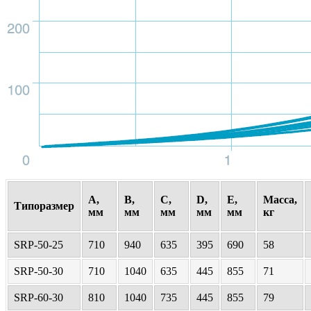
A,
B,
C,
D,
E,
Масса,
Типоразмер
мм
мм
мм
мм
мм
кг
SRP-50-25
710
940
635
395
690
58
SRP-50-30
710
1040
635
445
855
71
SRP-60-30
810
1040
735
445
855
79