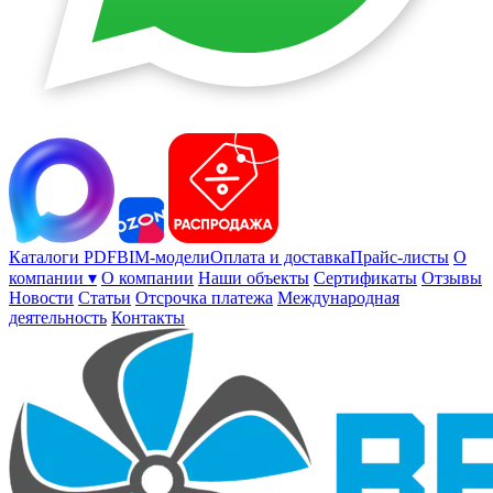
Каталоги PDF
BIM-модели
Оплата и доставка
Прайс-листы
О
компании ▾
О компании
Наши объекты
Сертификаты
Отзывы
Новости
Статьи
Отсрочка платежа
Международная
деятельность
Контакты