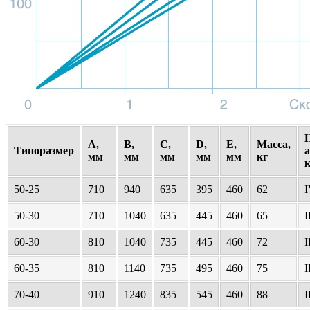
A,
B,
C,
D,
E,
Масса,
Типоразмер
мм
мм
мм
мм
мм
кг
50-25
710
940
635
395
460
62
50-30
710
1040
635
445
460
65
I
60-30
810
1040
735
445
460
72
I
60-35
810
1140
735
495
460
75
I
70-40
910
1240
835
545
460
88
I