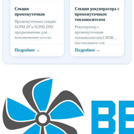
Секция
Секция рекуператора с
промежуточная
промежуточным
теплоносителем
Промежуточные секции
SUPM ZP и SUPM ZPD
Рекуператор с
предназначены для
промежуточным
выравнивания потока
теплоносителем СВОК
воздуха или
предназначен для
использования в качестве
утилизации тепловой
сервисной секции.
энергии вытяжного
воздуха в системах
вентиляции и
кондиционирования