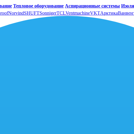
вание
Тепловое оборудование
Аспирационные системы
Изоля
roof
Norvind
SHUFT
Sonniger
TCL
Ventmachine
VKT
Арктика
Ванвен