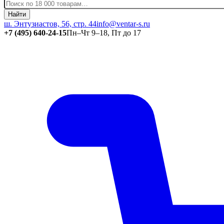
Найти
ш. Энтузиастов, 56, стр. 44
info@ventar-s.ru
+7 (495) 640-24-15
Пн–Чт 9–18, Пт до 17