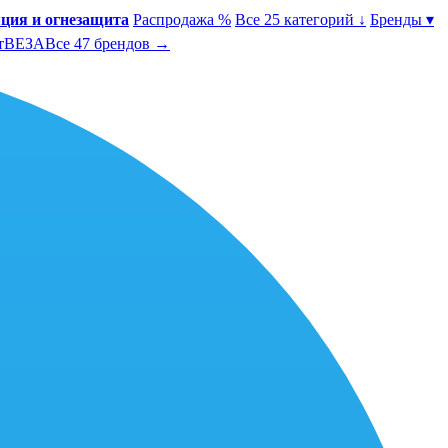
ция и огнезащита
Распродажа %
Все 25 категорий ↓
Бренды ▾
т
ВЕЗА
Все 47 брендов →