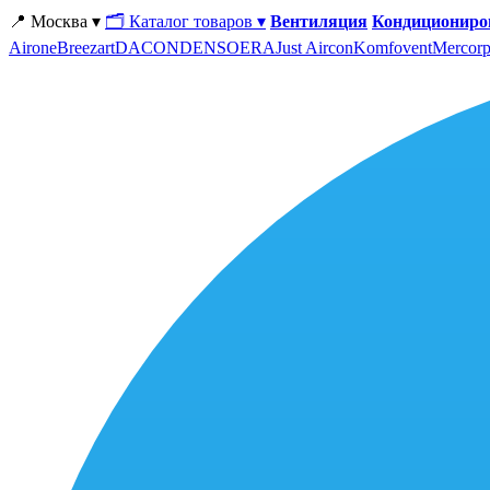
📍 Москва ▾
🗂 Каталог товаров ▾
Вентиляция
Кондициониро
Airone
Breezart
DACOND
ENSO
ERA
Just Aircon
Komfovent
Mercorp