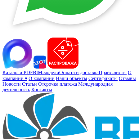
Каталоги PDF
BIM-модели
Оплата и доставка
Прайс-листы
О
компании ▾
О компании
Наши объекты
Сертификаты
Отзывы
Новости
Статьи
Отсрочка платежа
Международная
деятельность
Контакты