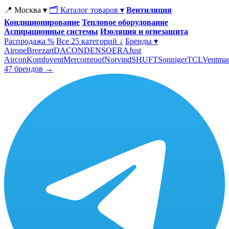
📍 Москва ▾
🗂 Каталог товаров ▾
Вентиляция
Кондиционирование
Тепловое оборудование
Аспирационные системы
Изоляция и огнезащита
Распродажа %
Все 25 категорий ↓
Бренды ▾
Airone
Breezart
DACOND
ENSO
ERA
Just
Aircon
Komfovent
Mercorproof
Norvind
SHUFT
Sonniger
TCL
Ventma
47 брендов →