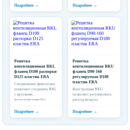
пространств
пространств
Решетка
Решетка
вентиляционная RKL
вентиляционная RKU
фланец D100 распорки
фланец D90-160
D125 пластик ERA
регулируемая D180
пластик ERA
Специальные фиксаторы
помогают соединять RKL
Конструкция RKU
с круглыми
позволяет регулировать
воздуховодами без
расход воздуха
использования
монтажных средств