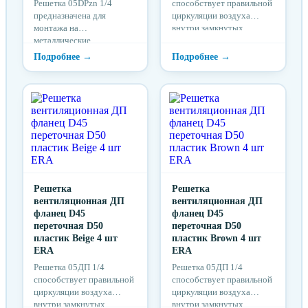
Решетка 05DPzn 1/4
способствует правильной
предназначена для
циркуляции воздуха
монтажа на
внутри замкнутых
металлические
пространств
поверхности
Решетка
Решетка
вентиляционная ДП
вентиляционная ДП
фланец D45
фланец D45
переточная D50
переточная D50
пластик Beige 4 шт
пластик Brown 4 шт
ERA
ERA
Решетка 05ДП 1/4
Решетка 05ДП 1/4
способствует правильной
способствует правильной
циркуляции воздуха
циркуляции воздуха
внутри замкнутых
внутри замкнутых