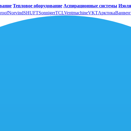
вание
Тепловое оборудование
Аспирационные системы
Изоля
roof
Norvind
SHUFT
Sonniger
TCL
Ventmachine
VKT
Арктика
Ванвен