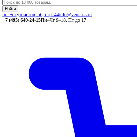
Найти
ш. Энтузиастов, 56, стр. 44
info@ventar-s.ru
+7 (495) 640-24-15
Пн–Чт 9–18, Пт до 17