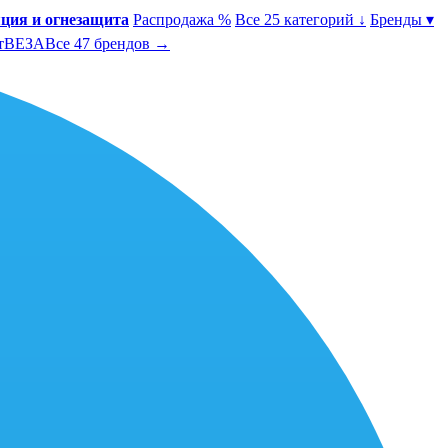
ция и огнезащита
Распродажа %
Все 25 категорий ↓
Бренды ▾
т
ВЕЗА
Все 47 брендов →