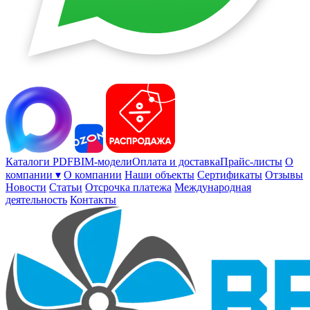
Каталоги PDF
BIM-модели
Оплата и доставка
Прайс-листы
О
компании ▾
О компании
Наши объекты
Сертификаты
Отзывы
Новости
Статьи
Отсрочка платежа
Международная
деятельность
Контакты