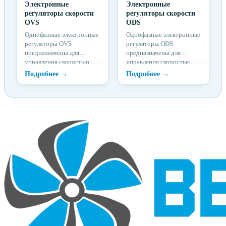
Электронные
Электронные
регуляторы скорости
регуляторы скорости
OVS
ODS
Однофазные электронные
Однофазные электронные
регуляторы OVS
регуляторы ODS
предназначены для
предназначены для
управления скоростью
управления скоростью
вращения
вращения
электродвигателей
электродвигателей
вентиляторов
вентиляторов
посредством изменения
посредством изменения
питающего напряжения.
питающего напряжения.