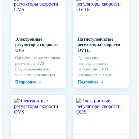
посредством изменения
посредством изменения
питающего напряжения.
питающего напряжения.
Электронные
Пятиступенчатые
регуляторы скорости
регуляторы скорости
UVS
OVTE
Однофазные электронные
Однофазные
регуляторы UVS
пятиступенчатые
предназначены для
регуляторы OVТЕ
управления скоростью
предназначены для
вращения
управления скоростью
электродвигателей
вращения
вентиляторов
электродвигателей
посредством изменения
вентиляторов
питающего напряжения.
посредством изменения
питающего напряжения.