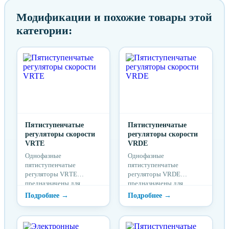
Модификации и похожие товары этой
категории:
Пятиступенчатые
Пятиступенчатые
регуляторы скорости
регуляторы скорости
VRTE
VRDE
Однофазные
Однофазные
пятиступенчатые
пятиступенчатые
регуляторы VRТЕ
регуляторы VRDЕ
предназначены для
предназначены для
управления скоростью
управления скоростью
вращения
вращения
электродвигателей
электродвигателей
вентиляторов
вентиляторов