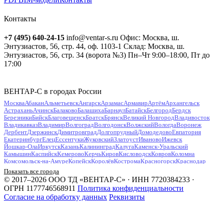
Контакты
+7 (495) 640-24-15
info@ventar-s.ru
Офис: Москва, ш.
Энтузиастов, 56, стр. 44, оф. 1103-1
Склад: Москва, ш.
Энтузиастов, 56, стр. 34 (ворота №3)
Пн–Чт 9:00–18:00, Пт до
17:00
ВЕНТАР-С в городах России
Москва
Абакан
Альметьевск
Ангарск
Арзамас
Армавир
Артём
Архангельск
Астрахань
Ачинск
Балаково
Балашиха
Барнаул
Батайск
Белгород
Бердск
Березники
Бийск
Благовещенск
Братск
Брянск
Великий Новгород
Владивосток
Владикавказ
Владимир
Волгоград
Волгодонск
Волжский
Вологда
Воронеж
Дербент
Дзержинск
Димитровград
Долгопрудный
Домодедово
Евпатория
Екатеринбург
Елец
Ессентуки
Жуковский
Златоуст
Иваново
Ижевск
Йошкар-Ола
Иркутск
Казань
Калининград
Калуга
Каменск-Уральский
Камышин
Каспийск
Кемерово
Керчь
Киров
Кисловодск
Ковров
Коломна
Комсомольск-на-Амуре
Копейск
Королёв
Кострома
Красногорск
Краснодар
Красноярск
Курган
Курск
Кызыл
Липецк
Люберцы
Магнитогорск
Майкоп
Показать все города
Махачкала
Миасс
Мурманск
Муром
Мытищи
Набережные Челны
Нальчик
© 2017–2026 ООО ТД «ВЕНТАР-С» · ИНН 7720384233 ·
Находка
Невинномысск
Нефтекамск
Нефтеюганск
Нижневартовск
Нижнекамск
ОГРН 1177746568911
Политика конфиденциальности
Нижний Новгород
Нижний Тагил
Новокузнецк
Новокуйбышевск
Согласие на обработку данных
Реквизиты
Новомосковск
Новороссийск
Новосибирск
Новочебоксарск
Новочеркасск
Новошахтинск
Новый Уренгой
Ногинск
Норильск
Ноябрьск
Обнинск
Одинцово
Октябрьский
Омск
Орёл
Оренбург
Орехово-Зуево
Орск
Пенза