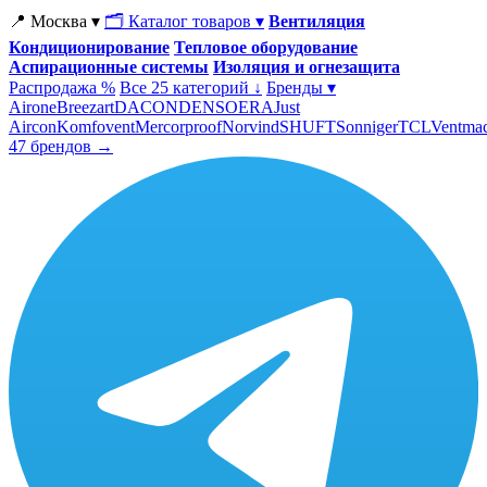
📍 Москва ▾
🗂 Каталог товаров ▾
Вентиляция
Кондиционирование
Тепловое оборудование
Аспирационные системы
Изоляция и огнезащита
Распродажа %
Все 25 категорий ↓
Бренды ▾
Airone
Breezart
DACOND
ENSO
ERA
Just
Aircon
Komfovent
Mercorproof
Norvind
SHUFT
Sonniger
TCL
Ventma
47 брендов →