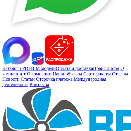
Каталоги PDF
BIM-модели
Оплата и доставка
Прайс-листы
О
компании ▾
О компании
Наши объекты
Сертификаты
Отзывы
Новости
Статьи
Отсрочка платежа
Международная
деятельность
Контакты