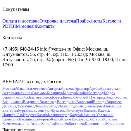
Покупателям
Оплата и доставка
Отсрочка платежа
Прайс-листы
Каталоги
PDF
BIM-модели
Контакты
Контакты
+7 (495) 640-24-15
info@ventar-s.ru
Офис: Москва, ш.
Энтузиастов, 56, стр. 44, оф. 1103-1
Склад: Москва, ш.
Энтузиастов, 56, стр. 34 (ворота №3)
Пн–Чт 9:00–18:00, Пт до
17:00
ВЕНТАР-С в городах России
Москва
Абакан
Альметьевск
Ангарск
Арзамас
Армавир
Артём
Архангельск
Астрахань
Ачинск
Балаково
Балашиха
Барнаул
Батайск
Белгород
Бердск
Березники
Бийск
Благовещенск
Братск
Брянск
Великий Новгород
Владивосток
Владикавказ
Владимир
Волгоград
Волгодонск
Волжский
Вологда
Воронеж
Дербент
Дзержинск
Димитровград
Долгопрудный
Домодедово
Евпатория
Екатеринбург
Елец
Ессентуки
Жуковский
Златоуст
Иваново
Ижевск
Йошкар-Ола
Иркутск
Казань
Калининград
Калуга
Каменск-Уральский
Камышин
Каспийск
Кемерово
Керчь
Киров
Кисловодск
Ковров
Коломна
Комсомольск-на-Амуре
Копейск
Королёв
Кострома
Красногорск
Краснодар
Красноярск
Курган
Курск
Кызыл
Липецк
Люберцы
Магнитогорск
Майкоп
Показать все города