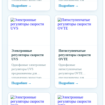
управления скоростью
предназначены для
вращения
управления скоростью
электродвигателей
вращения
вентиляторов
электродвигателей
посредством изменения
вентиляторов
питающего напряжения.
посредством изменения
питающего напряжения.
Электронные
Пятиступенчатые
регуляторы скорости
регуляторы скорости
UVS
OVTE
Однофазные электронные
Однофазные
регуляторы UVS
пятиступенчатые
предназначены для
регуляторы OVТЕ
управления скоростью
предназначены для
вращения
управления скоростью
электродвигателей
вращения
вентиляторов
электродвигателей
посредством изменения
вентиляторов
питающего напряжения.
посредством изменения
питающего напряжения.