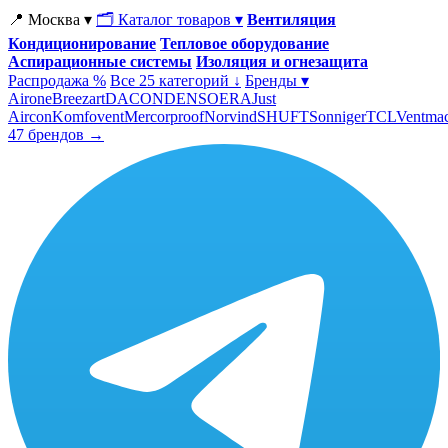
📍 Москва ▾
🗂 Каталог товаров ▾
Вентиляция
Кондиционирование
Тепловое оборудование
Аспирационные системы
Изоляция и огнезащита
Распродажа %
Все 25 категорий ↓
Бренды ▾
Airone
Breezart
DACOND
ENSO
ERA
Just
Aircon
Komfovent
Mercorproof
Norvind
SHUFT
Sonniger
TCL
Ventma
47 брендов →