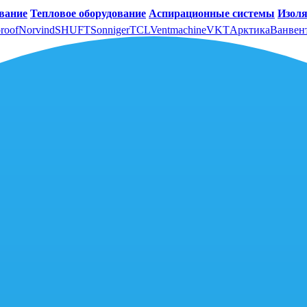
вание
Тепловое оборудование
Аспирационные системы
Изоля
roof
Norvind
SHUFT
Sonniger
TCL
Ventmachine
VKT
Арктика
Ванвен