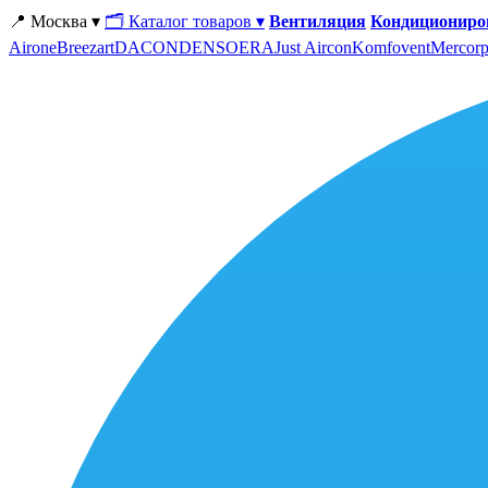
📍 Москва ▾
🗂 Каталог товаров ▾
Вентиляция
Кондициониро
Airone
Breezart
DACOND
ENSO
ERA
Just Aircon
Komfovent
Mercorp