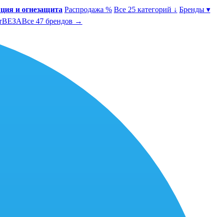
ция и огнезащита
Распродажа %
Все 25 категорий ↓
Бренды ▾
т
ВЕЗА
Все 47 брендов →