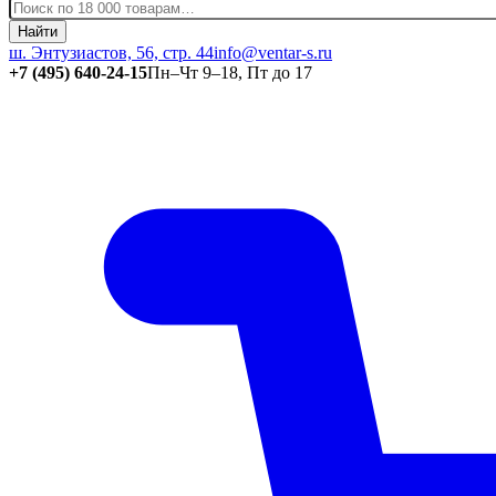
Найти
ш. Энтузиастов, 56, стр. 44
info@ventar-s.ru
+7 (495) 640-24-15
Пн–Чт 9–18, Пт до 17