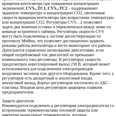
вращения вентилятора при повышении концентрации
загрязнений;
CVS...TС1, CVS...TС2
– поддерживают
заданную температуру и концентрацию CO2, увеличивая
скорость вращения вентилятора при возрастании температуры
или концентрации CO2. Регуляторы CVS…2 позволяют
задать два значения уставки и переключаться между ними по
команде встроенного таймера. Регуляторы скорости CVS
могут быть подключены к системе диспетчеризации по
протоколу Modbus, что позволяет дистанционно задавать
режимы работы вентилятора и вести мониторинг его работы.
Допускается управление несколькими двигателями, если
общий потребляемый ток двигателей не превышает
номинального тока регулятора. В регуляторах скорости
предусмотрен нерегулируемый выход 230 В, который может
использоваться для подключения электроприводов
воздушных заслонок или другого оборудования. Кроме того, у
регуляторов есть дискретный и аналоговый входы,
аналоговый выход. Корпус регуляторов изготовлен из АБС-
пластика. Входная цепь регуляторов защищена плавким
предохранителем.
Защита двигателя
Рекомендуется подключать к регуляторам электродвигатели со
встроенными термоконтактами тепловой защиты или
имеющие вынесенные термоконтакты, которые