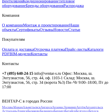
Вентиляция
Кондиционирование
Тепловое
оборудование
Бренды оборудования
Распродажа
Компания
О компании
Монтаж и проектирование
Наши
объекты
Сертификаты
Отзывы
Новости
Статьи
Покупателям
Оплата и доставка
Отсрочка платежа
Прайс-листы
Каталоги
PDF
BIM-модели
Контакты
Контакты
+7 (495) 640-24-15
info@ventar-s.ru
Офис: Москва, ш.
Энтузиастов, 56, стр. 44, оф. 1103-1
Склад: Москва, ш.
Энтузиастов, 56, стр. 34 (ворота №3)
Пн–Чт 9:00–18:00, Пт до
17:00
ВЕНТАР-С в городах России
Москва
Абакан
Альметьевск
Ангарск
Арзамас
Армавир
Артём
Архангельск
Астрахань
Ачинск
Балаково
Балашиха
Барнаул
Батайск
Белгород
Бердск