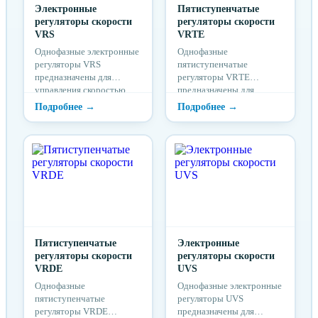
Электронные
Пятиступенчатые
регуляторы скорости
регуляторы скорости
VRS
VRTE
Однофазные электронные
Однофазные
регуляторы VRS
пятиступенчатые
предназначены для
регуляторы VRТЕ
управления скоростью
предназначены для
вращения
управления скоростью
электродвигателей
вращения
вентиляторов
электродвигателей
посредством изменения
вентиляторов
питающего напряжения.
посредством изменения
питающего напряжения.
Пятиступенчатые
Электронные
регуляторы скорости
регуляторы скорости
VRDE
UVS
Однофазные
Однофазные электронные
пятиступенчатые
регуляторы UVS
регуляторы VRDЕ
предназначены для