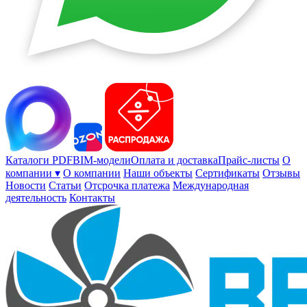
Каталоги PDF
BIM-модели
Оплата и доставка
Прайс-листы
О
компании ▾
О компании
Наши объекты
Сертификаты
Отзывы
Новости
Статьи
Отсрочка платежа
Международная
деятельность
Контакты