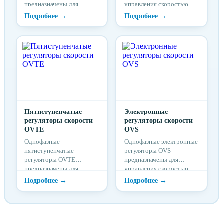
предназначены для
управления скоростью
управления скоростью
вращения
вращения
электродвигателей
электродвигателей
вентиляторов
вентиляторов
посредством изменения
посредством изменения
питающего напряжения.
питающего напряжения.
Пятиступенчатые
Электронные
регуляторы скорости
регуляторы скорости
OVTE
OVS
Однофазные
Однофазные электронные
пятиступенчатые
регуляторы OVS
регуляторы OVТЕ
предназначены для
предназначены для
управления скоростью
управления скоростью
вращения
вращения
электродвигателей
электродвигателей
вентиляторов
вентиляторов
посредством изменения
посредством изменения
питающего напряжения.
питающего напряжения.