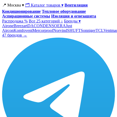
📍 Москва ▾
🗂 Каталог товаров ▾
Вентиляция
Кондиционирование
Тепловое оборудование
Аспирационные системы
Изоляция и огнезащита
Распродажа %
Все 25 категорий ↓
Бренды ▾
Airone
Breezart
DACOND
ENSO
ERA
Just
Aircon
Komfovent
Mercorproof
Norvind
SHUFT
Sonniger
TCL
Ventma
47 брендов →