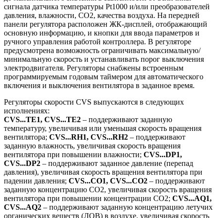
сигнала датчика температуры Pt1000 и/или преобразователей
давления, влажности, СО2, качества воздуха. На передней
панели регулятора расположен ЖК-дисплей, отображающий
основную информацию, и кнопки для ввода параметров и
ручного управления работой контроллера. В регуляторе
предусмотрена возможность ограничивать максимальную/
минимальную скорость и устанавливать порог выключения
электродвигателя. Регуляторы снабжены встроенным
программируемым годовым таймером для автоматического
включения и выключения вентилятора в заданное время.
Регуляторы скорости CVS выпускаются в следующих
исполнениях:
CVS...TE1, CVS...ТЕ2
– поддерживают заданную
температуру, увеличивая или уменьшая скорость вращения
вентилятора;
CVS...RH1, CVS...RH2
– поддерживают
заданную влажность, увеличивая скорость вращения
вентилятора при повышении влажности;
CVS...DP1,
CVS...DP2
– поддерживают заданное давление (перепад
давления), увеличивая скорость вращения вентилятора при
падении давления;
CVS...CO1, CVS...CO2
– поддерживают
заданную концентрацию CO2, увеличивая скорость вращения
вентилятора при повышении концентрации CO2;
CVS...AQ1,
CVS...AQ2
– поддерживают заданную концентрацию летучих
органических веществ (ЛОВ) в воздухе, увеличивая скорость