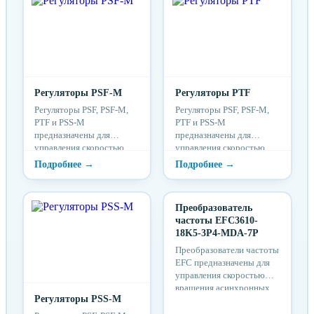
Регуляторы PSF-M
Регуляторы PTF
Регуляторы PSF, PSF-M,
Регуляторы PSF, PSF-M,
PTF и PSS-M
PTF и PSS-M
предназначены для
предназначены для
управления скоростью
управления скоростью
вращения электронно-
вращения электронно-
коммутируемых
коммутируемых
двигателей (ЕС-
двигателей (ЕС-
двигателей) вентиляторов.
двигателей) вентиляторов.
Преобразователь
Также эти устройства
Также эти устройства
частоты EFC3610-
могут использоваться в
могут использоваться в
18K5-3P4-MDA-7P
качестве внешнего
качестве внешнего
задатчика для
задатчика для
Преобразователи частоты
регуляторов скорости (в
регуляторов скорости (в
EFC предназначены для
том числе частотных
том числе частотных
управления скоростью
преобразователей) или
преобразователей) или
вращения асинхронных
для дистанционного
Регуляторы PSS-M
для дистанционного
электродвигателей
управления
управления
посредством изменения