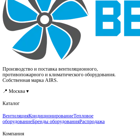
осуществляется вручную
осуществляется вручную
путем вращения
путем вращения
потенциометра на панели
потенциометра на панели
управления или
управления или
автоматически от
автоматически от
внешних сигналов
внешних сигналов
управления.
управления.
Производство и поставка вентиляционного,
противопожарного и климатического оборудования.
Собственная марка AIRS.
📍 Москва ▾
Каталог
Вентиляция
Кондиционирование
Тепловое
оборудование
Бренды оборудования
Распродажа
Компания