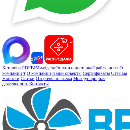
Каталоги PDF
BIM-модели
Оплата и доставка
Прайс-листы
О
компании ▾
О компании
Наши объекты
Сертификаты
Отзывы
Новости
Статьи
Отсрочка платежа
Международная
деятельность
Контакты