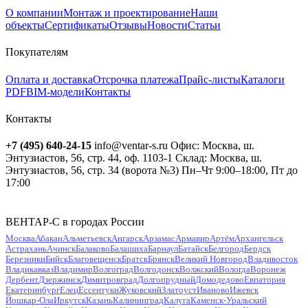
О компании
Монтаж и проектирование
Наши
объекты
Сертификаты
Отзывы
Новости
Статьи
Покупателям
Оплата и доставка
Отсрочка платежа
Прайс-листы
Каталоги
PDF
BIM-модели
Контакты
Контакты
+7 (495) 640-24-15
info@ventar-s.ru
Офис: Москва, ш.
Энтузиастов, 56, стр. 44, оф. 1103-1
Склад: Москва, ш.
Энтузиастов, 56, стр. 34 (ворота №3)
Пн–Чт 9:00–18:00, Пт до
17:00
ВЕНТАР-С в городах России
Москва
Абакан
Альметьевск
Ангарск
Арзамас
Армавир
Артём
Архангельск
Астрахань
Ачинск
Балаково
Балашиха
Барнаул
Батайск
Белгород
Бердск
Березники
Бийск
Благовещенск
Братск
Брянск
Великий Новгород
Владивосток
Владикавказ
Владимир
Волгоград
Волгодонск
Волжский
Вологда
Воронеж
Дербент
Дзержинск
Димитровград
Долгопрудный
Домодедово
Евпатория
Екатеринбург
Елец
Ессентуки
Жуковский
Златоуст
Иваново
Ижевск
Йошкар-Ола
Иркутск
Казань
Калининград
Калуга
Каменск-Уральский