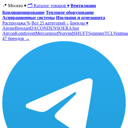
📍 Москва ▾
🗂 Каталог товаров ▾
Вентиляция
Кондиционирование
Тепловое оборудование
Аспирационные системы
Изоляция и огнезащита
Распродажа %
Все 25 категорий ↓
Бренды ▾
Airone
Breezart
DACOND
ENSO
ERA
Just
Aircon
Komfovent
Mercorproof
Norvind
SHUFT
Sonniger
TCL
Ventma
47 брендов →