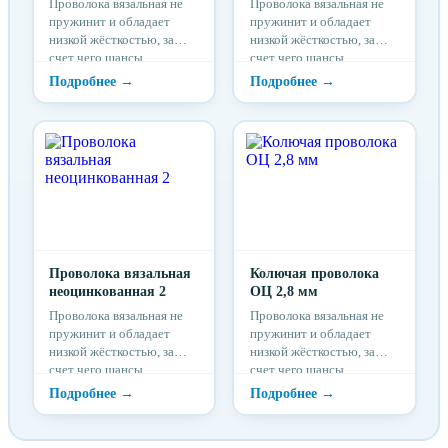
Проволока вязальная не
Проволока вязальная не
пружинит и обладает
пружинит и обладает
низкой жёсткостью, за
низкой жёсткостью, за
счет чего шансы
счет чего шансы
травмироваться при
травмироваться при
работе с данной
работе с данной
проволокой максимально
проволокой максимально
низки.
низки.
Проволока вязальная
Колючая проволока
неоцинкованная 2
ОЦ 2,8 мм
Проволока вязальная не
Проволока вязальная не
пружинит и обладает
пружинит и обладает
низкой жёсткостью, за
низкой жёсткостью, за
счет чего шансы
счет чего шансы
травмироваться при
травмироваться при
работе с данной
работе с данной
проволокой максимально
проволокой максимально
низки.
низки.