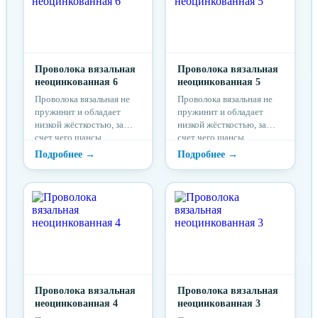
Проволока вязальная
Проволока вязальная
неоцинкованная 6
неоцинкованная 5
Проволока вязальная не
Проволока вязальная не
пружинит и обладает
пружинит и обладает
низкой жёсткостью, за
низкой жёсткостью, за
счет чего шансы
счет чего шансы
травмироваться при
травмироваться при
работе с данной
работе с данной
проволокой максимально
проволокой максимально
низки.
низки.
Проволока вязальная
Проволока вязальная
неоцинкованная 4
неоцинкованная 3