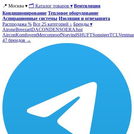
📍 Москва ▾
🗂 Каталог товаров ▾
Вентиляция
Кондиционирование
Тепловое оборудование
Аспирационные системы
Изоляция и огнезащита
Распродажа %
Все 25 категорий ↓
Бренды ▾
Airone
Breezart
DACOND
ENSO
ERA
Just
Aircon
Komfovent
Mercorproof
Norvind
SHUFT
Sonniger
TCL
Ventma
47 брендов →