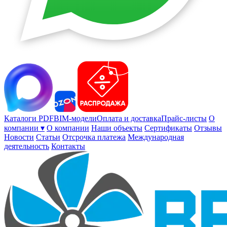
Каталоги PDF
BIM-модели
Оплата и доставка
Прайс-листы
О
компании ▾
О компании
Наши объекты
Сертификаты
Отзывы
Новости
Статьи
Отсрочка платежа
Международная
деятельность
Контакты