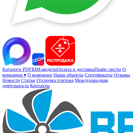
Каталоги PDF
BIM-модели
Оплата и доставка
Прайс-листы
О
компании ▾
О компании
Наши объекты
Сертификаты
Отзывы
Новости
Статьи
Отсрочка платежа
Международная
деятельность
Контакты