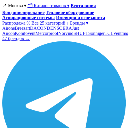
📍 Москва ▾
🗂 Каталог товаров ▾
Вентиляция
Кондиционирование
Тепловое оборудование
Аспирационные системы
Изоляция и огнезащита
Распродажа %
Все 25 категорий ↓
Бренды ▾
Airone
Breezart
DACOND
ENSO
ERA
Just
Aircon
Komfovent
Mercorproof
Norvind
SHUFT
Sonniger
TCL
Ventma
47 брендов →