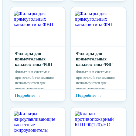
здание и для защиты
здание и для защиты
частей установок от
частей установок от
загрязнения.
загрязнения.
Фильтры для
Фильтры для
прямоугольных
прямоугольных
каналов типа ФВП
каналов типа ФЯГ
Фильтры в системах
Фильтры в системах
приточной вентиляции
приточной вентиляции
используются для
используются для
предотвращения
предотвращения
попадания загрязнений из
попадания загрязнений из
приточного воздуха в
приточного воздуха в
здание и для защиты
здание и для защиты
частей установок от
частей установок от
загрязнения.
загрязнения.