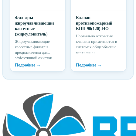
Фильтры
Клапан
жироулавливающие
противопожарный
кассетные
КПП 90(120)-НО
(жироуловитель)
Нормально открытые
Жироулавливающие
клапаны применяются в
кассетные фильтры
системах общеобменной
предназначены для
вентиляции,
эффективной очистки
кондиционирования и
воздуха от жира в
воздушного отопления в
системах кухонных
целях предотвращения
вытяжек и
проникновения по
устанавливаются
воздуховодам в
непосредственно в зонтах
помещения огня,
над газо- или
продуктов горения (дыма)
электроплитами. Фильтр
во время пожара, а также
состоит из металлической
в приточных и вытяжных
рамки и фильтрующего
системах помещений,
элемента. Конструкция
защищаемых установками
фильтра не разборная и
газового, аэрозольного
выполнена из
или порошкового
оцинкованной стали
пожаротушения.