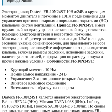
термодатчиком
Электропривод Dastech FR-10N24ST 10Нм/24В и крутящим
моментом двигателя и пружины в 10Нм предназначены для
управления противопожарными нормально-открытыми (НО)
клапанами систем вентиляции.
Привод FR-10N24ST
имеет
пружинный возврат, управление заслонкой осуществляется с
помощью электродвигателя и возвратной пружины.
Максимальный размер заслонки клапана до 1.5м² (площадь
заслонки указана ориентировочно, для правильного выбора
электропривода используйте информацию от производителя
клапана, включая размеры заслонки, исполнение заслонки,
наличие уплотнителей, информацию по расходу воздуха и
прочие важные условия).
Особенности FR-10N24ST:
Крутящий момент - 10 Нм
Номинальное напряжение - 24 В
Управление: 2-хпозиционное (открыто/закрыто)
Винтовое клеммное соединение
Возможность выбрать угол поворота
Dastech FR-10N24ST является аналогом электроприводов
Belimo BFN24 (9Нм), Vilmann TAFA1-08S (8Нм), Lufberg
FS10S24S (10Нм), Hoocon SA10FU24-DS (10Nm). По своим
технико-эксплуатационным характеристикам модель FR-