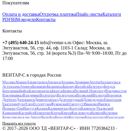
Покупателям
Оплата и доставка
Отсрочка платежа
Прайс-листы
Каталоги
PDF
BIM-модели
Контакты
Контакты
+7 (495) 640-24-15
info@ventar-s.ru
Офис: Москва, ш.
Энтузиастов, 56, стр. 44, оф. 1103-1
Склад: Москва, ш.
Энтузиастов, 56, стр. 34 (ворота №3)
Пн–Чт 9:00–18:00, Пт до
17:00
ВЕНТАР-С в городах России
Москва
Абакан
Альметьевск
Ангарск
Арзамас
Армавир
Артём
Архангельск
Астрахань
Ачинск
Балаково
Балашиха
Барнаул
Батайск
Белгород
Бердск
Березники
Бийск
Благовещенск
Братск
Брянск
Великий Новгород
Владивосток
Владикавказ
Владимир
Волгоград
Волгодонск
Волжский
Вологда
Воронеж
Дербент
Дзержинск
Димитровград
Долгопрудный
Домодедово
Евпатория
Екатеринбург
Елец
Ессентуки
Жуковский
Златоуст
Иваново
Ижевск
Йошкар-Ола
Иркутск
Казань
Калининград
Калуга
Каменск-Уральский
Камышин
Каспийск
Кемерово
Керчь
Киров
Кисловодск
Ковров
Коломна
Комсомольск-на-Амуре
Копейск
Королёв
Кострома
Красногорск
Краснодар
Красноярск
Курган
Курск
Кызыл
Липецк
Люберцы
Магнитогорск
Майкоп
Показать все города
Махачкала
Миасс
Мурманск
Муром
Мытищи
Набережные Челны
Нальчик
© 2017–2026 ООО ТД «ВЕНТАР-С» · ИНН 7720384233 ·
Находка
Невинномысск
Нефтекамск
Нефтеюганск
Нижневартовск
Нижнекамск