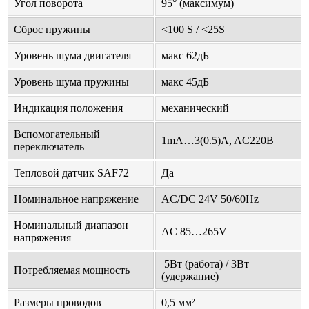
Угол поворота
95° (максимум)
Сброс пружины
<100 S / <25S
Уровень шума двигателя
макс 62дБ
Уровень шума пружины
макс 45дБ
Индикация положения
механический
Вспомогательный
1mA…3(0.5)A, AC220В
переключатель
Тепловой датчик SAF72
Да
Номинальное напряжение
AC/DC 24V 50/60Hz
Номинальный диапазон
AC 85…265V
напряжения
5Вт (работа) / 3Вт
Потребляемая мощность
(удержание)
Размеры проводов
0,5 мм²