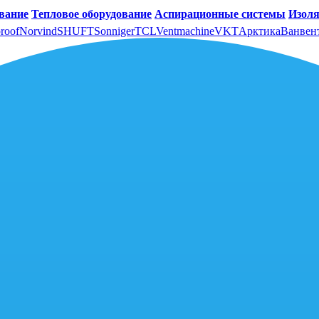
вание
Тепловое оборудование
Аспирационные системы
Изоля
roof
Norvind
SHUFT
Sonniger
TCL
Ventmachine
VKT
Арктика
Ванвен