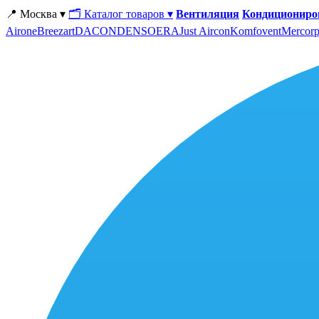
📍 Москва ▾
🗂 Каталог товаров ▾
Вентиляция
Кондициониро
Airone
Breezart
DACOND
ENSO
ERA
Just Aircon
Komfovent
Mercorp