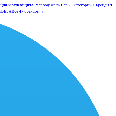
ция и огнезащита
Распродажа %
Все 25 категорий ↓
Бренды ▾
т
ВЕЗА
Все 47 брендов →