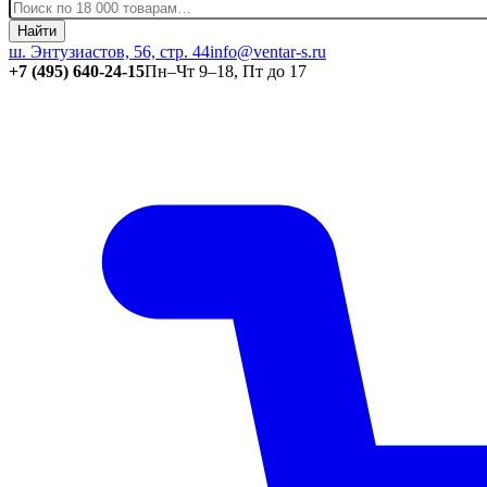
Найти
ш. Энтузиастов, 56, стр. 44
info@ventar-s.ru
+7 (495) 640-24-15
Пн–Чт 9–18, Пт до 17