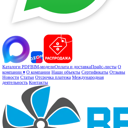
Каталоги PDF
BIM-модели
Оплата и доставка
Прайс-листы
О
компании ▾
О компании
Наши объекты
Сертификаты
Отзывы
Новости
Статьи
Отсрочка платежа
Международная
деятельность
Контакты