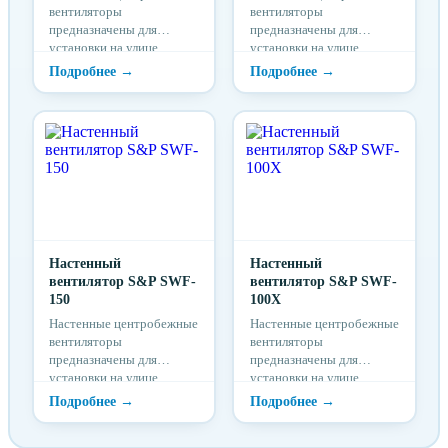
вентиляторы
вентиляторы
предназначены для
предназначены для
установки на улице,
установки на улице,
подходят для работы в
подходят для работы в
системах вентиляции с
системах вентиляции с
во...
во...
Настенный
Настенный
вентилятор S&P SWF-
вентилятор S&P SWF-
150
100X
Настенные центробежные
Настенные центробежные
вентиляторы
вентиляторы
предназначены для
предназначены для
установки на улице,
установки на улице,
подходят для работы в
подходят для работы в
системах вентиляции с
системах вентиляции с
во...
во...