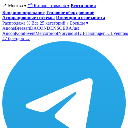
📍 Москва ▾
🗂 Каталог товаров ▾
Вентиляция
Кондиционирование
Тепловое оборудование
Аспирационные системы
Изоляция и огнезащита
Распродажа %
Все 25 категорий ↓
Бренды ▾
Airone
Breezart
DACOND
ENSO
ERA
Just
Aircon
Komfovent
Mercorproof
Norvind
SHUFT
Sonniger
TCL
Ventma
47 брендов →