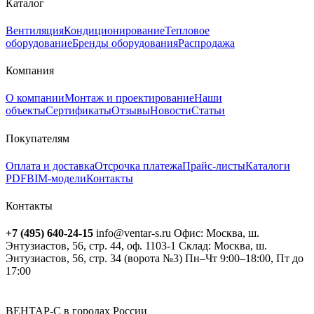
Каталог
Вентиляция
Кондиционирование
Тепловое
оборудование
Бренды оборудования
Распродажа
Компания
О компании
Монтаж и проектирование
Наши
объекты
Сертификаты
Отзывы
Новости
Статьи
Покупателям
Оплата и доставка
Отсрочка платежа
Прайс-листы
Каталоги
PDF
BIM-модели
Контакты
Контакты
+7 (495) 640-24-15
info@ventar-s.ru
Офис: Москва, ш.
Энтузиастов, 56, стр. 44, оф. 1103-1
Склад: Москва, ш.
Энтузиастов, 56, стр. 34 (ворота №3)
Пн–Чт 9:00–18:00, Пт до
17:00
ВЕНТАР-С в городах России