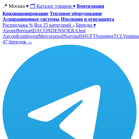
📍 Москва ▾
🗂 Каталог товаров ▾
Вентиляция
Кондиционирование
Тепловое оборудование
Аспирационные системы
Изоляция и огнезащита
Распродажа %
Все 25 категорий ↓
Бренды ▾
Airone
Breezart
DACOND
ENSO
ERA
Just
Aircon
Komfovent
Mercorproof
Norvind
SHUFT
Sonniger
TCL
Ventma
47 брендов →