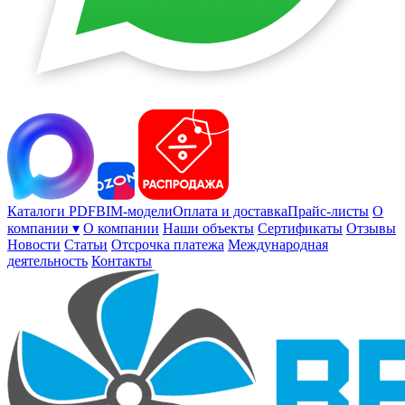
Каталоги PDF
BIM-модели
Оплата и доставка
Прайс-листы
О
компании ▾
О компании
Наши объекты
Сертификаты
Отзывы
Новости
Статьи
Отсрочка платежа
Международная
деятельность
Контакты