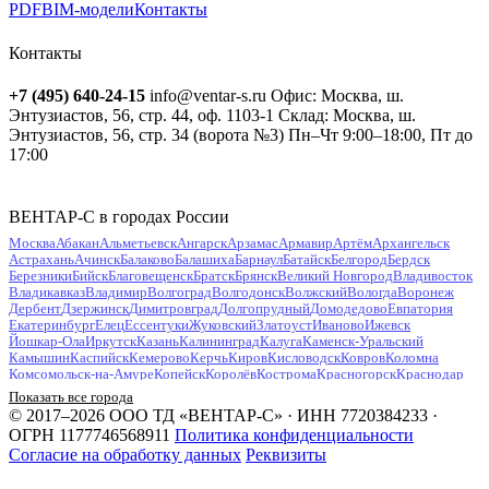
PDF
BIM-модели
Контакты
Контакты
+7 (495) 640-24-15
info@ventar-s.ru
Офис: Москва, ш.
Энтузиастов, 56, стр. 44, оф. 1103-1
Склад: Москва, ш.
Энтузиастов, 56, стр. 34 (ворота №3)
Пн–Чт 9:00–18:00, Пт до
17:00
ВЕНТАР-С в городах России
Москва
Абакан
Альметьевск
Ангарск
Арзамас
Армавир
Артём
Архангельск
Астрахань
Ачинск
Балаково
Балашиха
Барнаул
Батайск
Белгород
Бердск
Березники
Бийск
Благовещенск
Братск
Брянск
Великий Новгород
Владивосток
Владикавказ
Владимир
Волгоград
Волгодонск
Волжский
Вологда
Воронеж
Дербент
Дзержинск
Димитровград
Долгопрудный
Домодедово
Евпатория
Екатеринбург
Елец
Ессентуки
Жуковский
Златоуст
Иваново
Ижевск
Йошкар-Ола
Иркутск
Казань
Калининград
Калуга
Каменск-Уральский
Камышин
Каспийск
Кемерово
Керчь
Киров
Кисловодск
Ковров
Коломна
Комсомольск-на-Амуре
Копейск
Королёв
Кострома
Красногорск
Краснодар
Красноярск
Курган
Курск
Кызыл
Липецк
Люберцы
Магнитогорск
Майкоп
Показать все города
Махачкала
Миасс
Мурманск
Муром
Мытищи
Набережные Челны
Нальчик
© 2017–2026 ООО ТД «ВЕНТАР-С» · ИНН 7720384233 ·
Находка
Невинномысск
Нефтекамск
Нефтеюганск
Нижневартовск
Нижнекамск
ОГРН 1177746568911
Политика конфиденциальности
Нижний Новгород
Нижний Тагил
Новокузнецк
Новокуйбышевск
Согласие на обработку данных
Реквизиты
Новомосковск
Новороссийск
Новосибирск
Новочебоксарск
Новочеркасск
Новошахтинск
Новый Уренгой
Ногинск
Норильск
Ноябрьск
Обнинск
Одинцово
Октябрьский
Омск
Орёл
Оренбург
Орехово-Зуево
Орск
Пенза