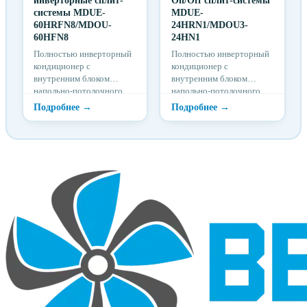
инверторные сплит-
On/Off сплит-системы
системы MDUE-
MDUE-
60HRFN8/MDOU-
24HRN1/MDOU3-
60HFN8
24HN1
Полностью инверторный
Полностью инверторный
кондиционер с
кондиционер с
внутренним блоком
внутренним блоком
напольно-потолочного
напольно-потолочного
типа серии MDUE 3D DC-
типа серии MDUE 3D DC-
Inverter представляет
Inverter представляет
собой систему
собой систему
кондиционирования
кондиционирования
воздуха с дистанционным
воздуха с дистанционным
управлением для создания
управлением для создания
в помещении комфортных
в помещении комфортных
климатических условий.
климатических условий.
Обладает высокой
Обладает высокой
производительностью и
производительностью и
оснащен функциями
оснащен функциями
автоматической защиты.
автоматической защиты.