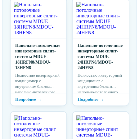
Напольно-потолочные
Напольно-потолочные
инверторные сплит-
инверторные сплит-
системы MDUE-
системы MDUE-
18HRFN8/MDOU-
24HRFN8/MDOU-
18HFN8
24HFN8
Полностью инверторный
Полностью инверторный
кондиционер с
кондиционер с
внутренним блоком
внутренним блоком
напольно-потолочного
напольно-потолочного
типа серии MDUE 3D DC-
типа серии MDUE 3D DC-
Inverter представляет
Inverter представляет
собой систему
собой систему
кондиционирования
кондиционирования
воздуха с дистанционным
воздуха с дистанционным
управлением для создания
управлением для создания
в помещении комфортных
в помещении комфортных
климатических условий.
климатических условий.