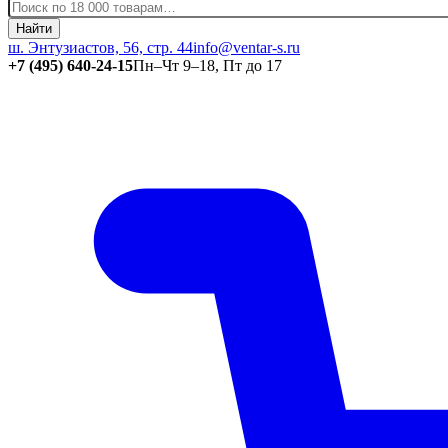
Найти
ш. Энтузиастов, 56, стр. 44
info@ventar-s.ru
+7 (495) 640-24-15
Пн–Чт 9–18, Пт до 17