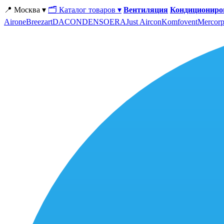
📍 Москва ▾
🗂 Каталог товаров ▾
Вентиляция
Кондициониро
Airone
Breezart
DACOND
ENSO
ERA
Just Aircon
Komfovent
Mercorp