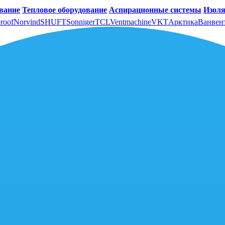
вание
Тепловое оборудование
Аспирационные системы
Изоля
roof
Norvind
SHUFT
Sonniger
TCL
Ventmachine
VKT
Арктика
Ванвен