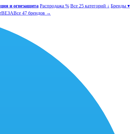
ция и огнезащита
Распродажа %
Все 25 категорий ↓
Бренды ▾
т
ВЕЗА
Все 47 брендов →