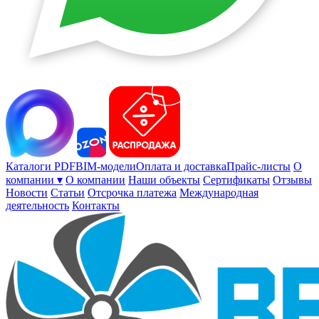
Каталоги PDF
BIM-модели
Оплата и доставка
Прайс-листы
О
компании ▾
О компании
Наши объекты
Сертификаты
Отзывы
Новости
Статьи
Отсрочка платежа
Международная
деятельность
Контакты