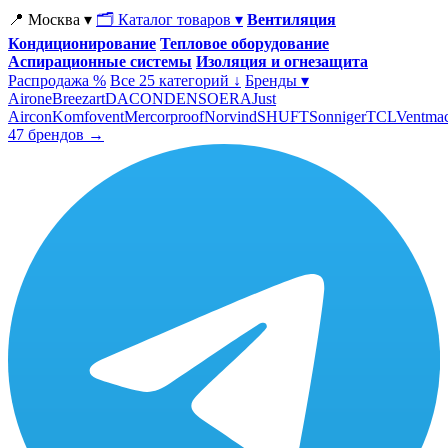
📍 Москва ▾
🗂 Каталог товаров ▾
Вентиляция
Кондиционирование
Тепловое оборудование
Аспирационные системы
Изоляция и огнезащита
Распродажа %
Все 25 категорий ↓
Бренды ▾
Airone
Breezart
DACOND
ENSO
ERA
Just
Aircon
Komfovent
Mercorproof
Norvind
SHUFT
Sonniger
TCL
Ventma
47 брендов →