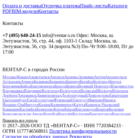
Оплата и доставка
Отсрочка платежа
Прайс-листы
Каталоги
PDF
BIM-модели
Контакты
Контакты
+7 (495) 640-24-15
info@ventar-s.ru
Офис: Москва, ш.
Энтузиастов, 56, стр. 44, оф. 1103-1
Склад: Москва, ш.
Энтузиастов, 56, стр. 34 (ворота №3)
Пн–Чт 9:00–18:00, Пт до
17:00
ВЕНТАР-С в городах России
Москва
Абакан
Альметьевск
Ангарск
Арзамас
Армавир
Артём
Архангельск
Астрахань
Ачинск
Балаково
Балашиха
Барнаул
Батайск
Белгород
Бердск
Березники
Бийск
Благовещенск
Братск
Брянск
Великий Новгород
Владивосток
Владикавказ
Владимир
Волгоград
Волгодонск
Волжский
Вологда
Воронеж
Дербент
Дзержинск
Димитровград
Долгопрудный
Домодедово
Евпатория
Екатеринбург
Елец
Ессентуки
Жуковский
Златоуст
Иваново
Ижевск
Йошкар-Ола
Иркутск
Казань
Калининград
Калуга
Каменск-Уральский
Камышин
Каспийск
Кемерово
Керчь
Киров
Кисловодск
Ковров
Коломна
Комсомольск-на-Амуре
Копейск
Королёв
Кострома
Красногорск
Краснодар
Красноярск
Курган
Курск
Кызыл
Липецк
Люберцы
Магнитогорск
Майкоп
Показать все города
Махачкала
Миасс
Мурманск
Муром
Мытищи
Набережные Челны
Нальчик
© 2017–2026 ООО ТД «ВЕНТАР-С» · ИНН 7720384233 ·
Находка
Невинномысск
Нефтекамск
Нефтеюганск
Нижневартовск
Нижнекамск
ОГРН 1177746568911
Политика конфиденциальности
Нижний Новгород
Нижний Тагил
Новокузнецк
Новокуйбышевск
Согласие на обработку данных
Реквизиты
Новомосковск
Новороссийск
Новосибирск
Новочебоксарск
Новочеркасск