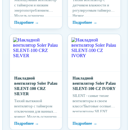
с таймером и низким
датчиком влажности и
энергопотреблением.
регулируемым таймером.
Модель оснащена
Низкое
регулируемым таймером
энергопотребление!
отключения (1-30...
Модель оснащена
гигростатом...
Накладной
Накладной
вентилятор Soler Palau
вентилятор Soler Palau
SILENT-100 CRZ
SILENT-100 CZ IVORY
SILVER
SILENT - самые тихие
Тихий вытяжной
вентиляторы в своем
вентилятор с таймером
классе!Бытовые осевые
отключения для ванных
вентиляторы SILENT,
комнат. Модель оснащена
разработаны специально
регулируемым таймером
для вентиляции ванн...
отключения ...