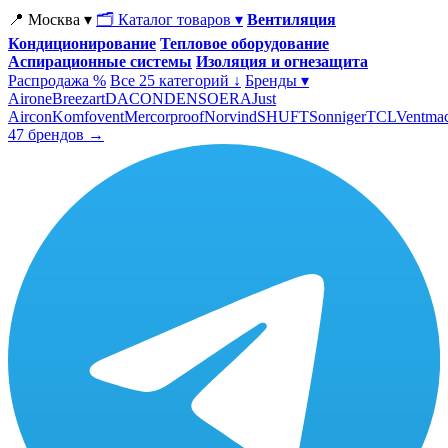
📍 Москва ▾
🗂 Каталог товаров ▾
Вентиляция
Кондиционирование
Тепловое оборудование
Аспирационные системы
Изоляция и огнезащита
Распродажа %
Все 25 категорий ↓
Бренды ▾
Airone
Breezart
DACOND
ENSO
ERA
Just
Aircon
Komfovent
Mercorproof
Norvind
SHUFT
Sonniger
TCL
Ventma
47 брендов →