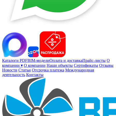
Каталоги PDF
BIM-модели
Оплата и доставка
Прайс-листы
О
компании ▾
О компании
Наши объекты
Сертификаты
Отзывы
Новости
Статьи
Отсрочка платежа
Международная
деятельность
Контакты