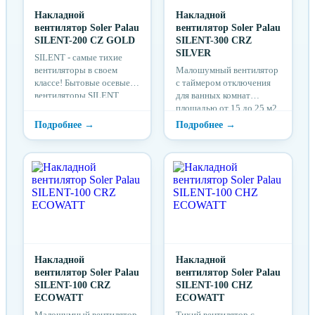
Накладной
Накладной
вентилятор Soler Palau
вентилятор Soler Palau
SILENT-200 CZ GOLD
SILENT-300 CRZ
SILVER
SILENT - самые тихие
вентиляторы в своем
Малошумный вентилятор
классе! Бытовые осевые
с таймером отключения
вентиляторы SILENT,
для ванных комнат
разработаны специально
площадью от 15 до 25 м2.
для вентиляции ванн...
Модель оснащена
регулируемым ...
Накладной
Накладной
вентилятор Soler Palau
вентилятор Soler Palau
SILENT-100 CRZ
SILENT-100 CHZ
ECOWATT
ECOWATT
Малошумный вентилятор
Тихий вентилятор с