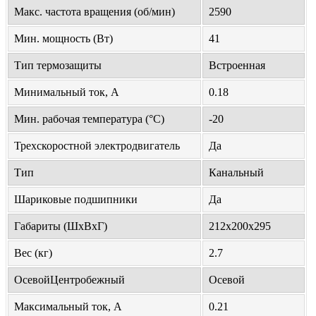
Макс. частота вращения (об/мин)
2590
Мин. мощность (Вт)
41
Тип термозащиты
Встроенная
Минимальный ток, А
0.18
Мин. рабочая температура (°С)
-20
Трехскоростной электродвигатель
Да
Тип
Канальный
Шариковые подшипники
Да
Габариты (ШхВхГ)
212x200x295
Вес (кг)
2.7
ОсевойЦентробежный
Осевой
Максимальный ток, А
0.21