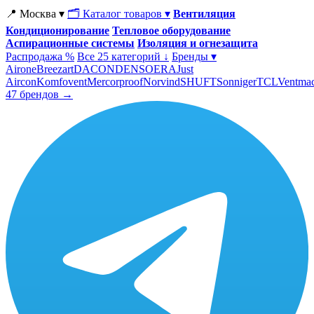
📍 Москва ▾
🗂 Каталог товаров ▾
Вентиляция
Кондиционирование
Тепловое оборудование
Аспирационные системы
Изоляция и огнезащита
Распродажа %
Все 25 категорий ↓
Бренды ▾
Airone
Breezart
DACOND
ENSO
ERA
Just
Aircon
Komfovent
Mercorproof
Norvind
SHUFT
Sonniger
TCL
Ventma
47 брендов →