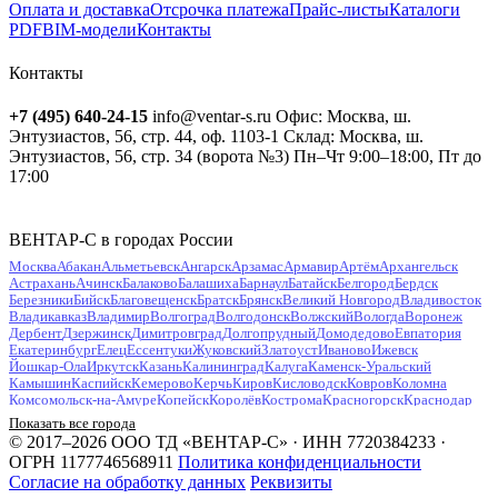
Оплата и доставка
Отсрочка платежа
Прайс-листы
Каталоги
PDF
BIM-модели
Контакты
Контакты
+7 (495) 640-24-15
info@ventar-s.ru
Офис: Москва, ш.
Энтузиастов, 56, стр. 44, оф. 1103-1
Склад: Москва, ш.
Энтузиастов, 56, стр. 34 (ворота №3)
Пн–Чт 9:00–18:00, Пт до
17:00
ВЕНТАР-С в городах России
Москва
Абакан
Альметьевск
Ангарск
Арзамас
Армавир
Артём
Архангельск
Астрахань
Ачинск
Балаково
Балашиха
Барнаул
Батайск
Белгород
Бердск
Березники
Бийск
Благовещенск
Братск
Брянск
Великий Новгород
Владивосток
Владикавказ
Владимир
Волгоград
Волгодонск
Волжский
Вологда
Воронеж
Дербент
Дзержинск
Димитровград
Долгопрудный
Домодедово
Евпатория
Екатеринбург
Елец
Ессентуки
Жуковский
Златоуст
Иваново
Ижевск
Йошкар-Ола
Иркутск
Казань
Калининград
Калуга
Каменск-Уральский
Камышин
Каспийск
Кемерово
Керчь
Киров
Кисловодск
Ковров
Коломна
Комсомольск-на-Амуре
Копейск
Королёв
Кострома
Красногорск
Краснодар
Красноярск
Курган
Курск
Кызыл
Липецк
Люберцы
Магнитогорск
Майкоп
Показать все города
Махачкала
Миасс
Мурманск
Муром
Мытищи
Набережные Челны
Нальчик
© 2017–2026 ООО ТД «ВЕНТАР-С» · ИНН 7720384233 ·
Находка
Невинномысск
Нефтекамск
Нефтеюганск
Нижневартовск
Нижнекамск
ОГРН 1177746568911
Политика конфиденциальности
Нижний Новгород
Нижний Тагил
Новокузнецк
Новокуйбышевск
Согласие на обработку данных
Реквизиты
Новомосковск
Новороссийск
Новосибирск
Новочебоксарск
Новочеркасск