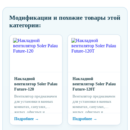
Модификации и похожие товары этой
категории:
Накладной
Накладной
вентилятор Soler Palau
вентилятор Soler Palau
Future-120
Future-120T
Вентилятор предназначен
Вентилятор предназначен
для установки в ванных
для установки в ванных
комнатах, санузлах,
комнатах, санузлах,
жилых, офисных и
жилых, офисных и
общественных
общественных
помещениях. На передней
помещениях. На передней
части...
части...