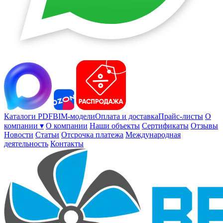
Каталоги PDF
BIM-модели
Оплата и доставка
Прайс-листы
О
компании ▾
О компании
Наши объекты
Сертификаты
Отзывы
Новости
Статьи
Отсрочка платежа
Международная
деятельность
Контакты