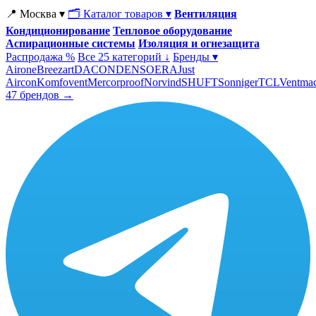
📍 Москва ▾
🗂 Каталог товаров ▾
Вентиляция
Кондиционирование
Тепловое оборудование
Аспирационные системы
Изоляция и огнезащита
Распродажа %
Все 25 категорий ↓
Бренды ▾
Airone
Breezart
DACOND
ENSO
ERA
Just
Aircon
Komfovent
Mercorproof
Norvind
SHUFT
Sonniger
TCL
Ventma
47 брендов →