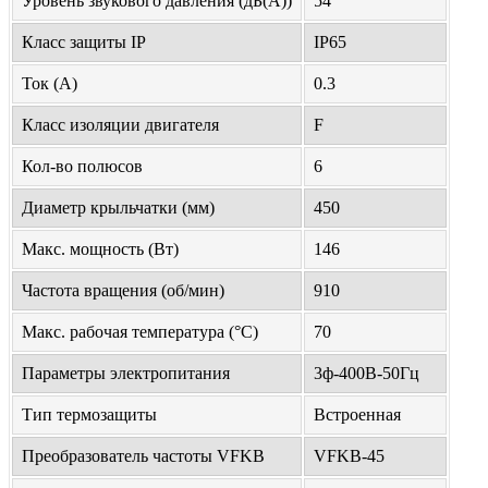
Уровень звукового давления (дБ(А))
54
Класс защиты IP
IP65
Ток (А)
0.3
Класс изоляции двигателя
F
Кол-во полюсов
6
Диаметр крыльчатки (мм)
450
Макс. мощность (Вт)
146
Частота вращения (об/мин)
910
Макс. рабочая температура (°С)
70
Параметры электропитания
3ф-400В-50Гц
Тип термозащиты
Встроенная
Преобразователь частоты VFKB
VFKB-45