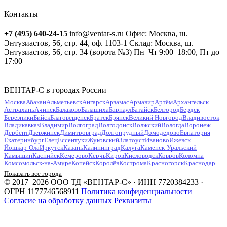
Контакты
+7 (495) 640-24-15
info@ventar-s.ru
Офис: Москва, ш.
Энтузиастов, 56, стр. 44, оф. 1103-1
Склад: Москва, ш.
Энтузиастов, 56, стр. 34 (ворота №3)
Пн–Чт 9:00–18:00, Пт до
17:00
ВЕНТАР-С в городах России
Москва
Абакан
Альметьевск
Ангарск
Арзамас
Армавир
Артём
Архангельск
Астрахань
Ачинск
Балаково
Балашиха
Барнаул
Батайск
Белгород
Бердск
Березники
Бийск
Благовещенск
Братск
Брянск
Великий Новгород
Владивосток
Владикавказ
Владимир
Волгоград
Волгодонск
Волжский
Вологда
Воронеж
Дербент
Дзержинск
Димитровград
Долгопрудный
Домодедово
Евпатория
Екатеринбург
Елец
Ессентуки
Жуковский
Златоуст
Иваново
Ижевск
Йошкар-Ола
Иркутск
Казань
Калининград
Калуга
Каменск-Уральский
Камышин
Каспийск
Кемерово
Керчь
Киров
Кисловодск
Ковров
Коломна
Комсомольск-на-Амуре
Копейск
Королёв
Кострома
Красногорск
Краснодар
Красноярск
Курган
Курск
Кызыл
Липецк
Люберцы
Магнитогорск
Майкоп
Показать все города
Махачкала
Миасс
Мурманск
Муром
Мытищи
Набережные Челны
Нальчик
© 2017–2026 ООО ТД «ВЕНТАР-С» · ИНН 7720384233 ·
Находка
Невинномысск
Нефтекамск
Нефтеюганск
Нижневартовск
Нижнекамск
ОГРН 1177746568911
Политика конфиденциальности
Нижний Новгород
Нижний Тагил
Новокузнецк
Новокуйбышевск
Согласие на обработку данных
Реквизиты
Новомосковск
Новороссийск
Новосибирск
Новочебоксарск
Новочеркасск
Новошахтинск
Новый Уренгой
Ногинск
Норильск
Ноябрьск
Обнинск
Одинцово
Октябрьский
Омск
Орёл
Оренбург
Орехово-Зуево
Орск
Пенза
Первоуральск
Пермь
Петрозаводск
Петропавловск-Камчатский
Подольск