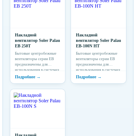
Накладной
Накладной
вентилятор Soler Palau
вентилятор Soler Palau
EB 250T
EB-100N HT
Бытовые центробежные
Бытовые центробежные
вентиляторы серии EB
вентиляторы серии EB
предназначены для
предназначены для
использования в системах
использования в системах
вентиляции с большой
вентиляции с большой
протяженностью воздух...
протяженностью воз...
Накладной