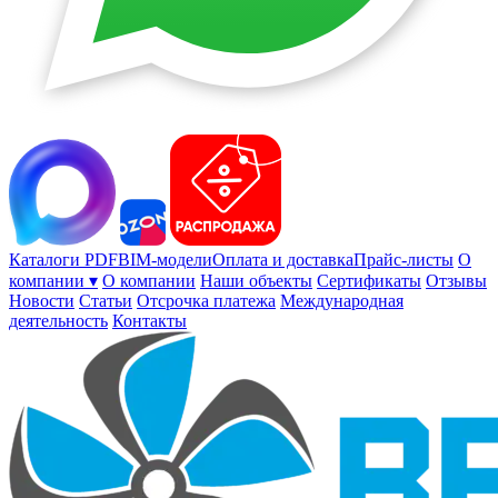
Каталоги PDF
BIM-модели
Оплата и доставка
Прайс-листы
О
компании ▾
О компании
Наши объекты
Сертификаты
Отзывы
Новости
Статьи
Отсрочка платежа
Международная
деятельность
Контакты