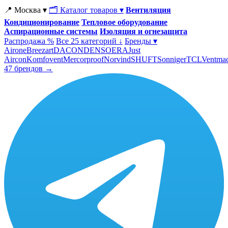
📍 Москва ▾
🗂 Каталог товаров ▾
Вентиляция
Кондиционирование
Тепловое оборудование
Аспирационные системы
Изоляция и огнезащита
Распродажа %
Все 25 категорий ↓
Бренды ▾
Airone
Breezart
DACOND
ENSO
ERA
Just
Aircon
Komfovent
Mercorproof
Norvind
SHUFT
Sonniger
TCL
Ventma
47 брендов →