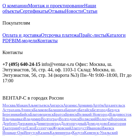
О компании
Монтаж и проектирование
Наши
объекты
Сертификаты
Отзывы
Новости
Статьи
Покупателям
Оплата и доставка
Отсрочка платежа
Прайс-листы
Каталоги
PDF
BIM-модели
Контакты
Контакты
+7 (495) 640-24-15
info@ventar-s.ru
Офис: Москва, ш.
Энтузиастов, 56, стр. 44, оф. 1103-1
Склад: Москва, ш.
Энтузиастов, 56, стр. 34 (ворота №3)
Пн–Чт 9:00–18:00, Пт до
17:00
ВЕНТАР-С в городах России
Москва
Абакан
Альметьевск
Ангарск
Арзамас
Армавир
Артём
Архангельск
Астрахань
Ачинск
Балаково
Балашиха
Барнаул
Батайск
Белгород
Бердск
Березники
Бийск
Благовещенск
Братск
Брянск
Великий Новгород
Владивосток
Владикавказ
Владимир
Волгоград
Волгодонск
Волжский
Вологда
Воронеж
Дербент
Дзержинск
Димитровград
Долгопрудный
Домодедово
Евпатория
Екатеринбург
Елец
Ессентуки
Жуковский
Златоуст
Иваново
Ижевск
Йошкар-Ола
Иркутск
Казань
Калининград
Калуга
Каменск-Уральский