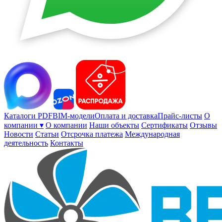
Каталоги PDF
BIM-модели
Оплата и доставка
Прайс-листы
О
компании ▾
О компании
Наши объекты
Сертификаты
Отзывы
Новости
Статьи
Отсрочка платежа
Международная
деятельность
Контакты