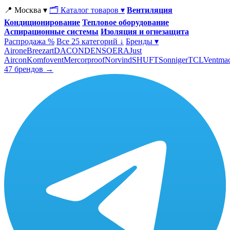
📍 Москва ▾
🗂 Каталог товаров ▾
Вентиляция
Кондиционирование
Тепловое оборудование
Аспирационные системы
Изоляция и огнезащита
Распродажа %
Все 25 категорий ↓
Бренды ▾
Airone
Breezart
DACOND
ENSO
ERA
Just
Aircon
Komfovent
Mercorproof
Norvind
SHUFT
Sonniger
TCL
Ventma
47 брендов →