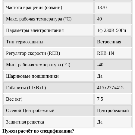
Частота вращения (об/мин)
1370
Макс. рабочая температура (°С)
40
Параметры электропитания
1ф-230В-50Гц
Тип термозащиты
Встроенная
Регулятор скорости (REB)
REB-1N
Мин. рабочая температура (°С)
-40
Шариковые подшипники
Да
Габариты (ШхВхГ)
415х277х415
Вес (кг)
7.5
Осевой Центробежный
Центробежный
Защитная решетка
Да
Нужен расчёт по спецификации?