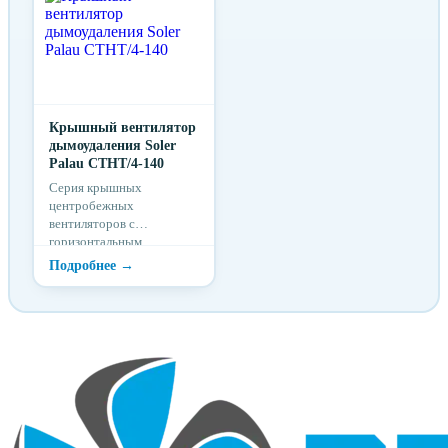
Крышный вентилятор
дымоудаления Soler
Palau CTHT/4-140
Серия крышных
центробежных
вентиляторов с
горизонтальным
выбросом воздуха CTHB
/ CTHT разработана
специально для систем
дымоу...