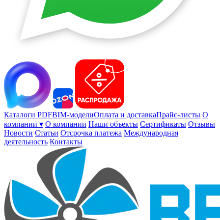
Каталоги PDF
BIM-модели
Оплата и доставка
Прайс-листы
О
компании ▾
О компании
Наши объекты
Сертификаты
Отзывы
Новости
Статьи
Отсрочка платежа
Международная
деятельность
Контакты