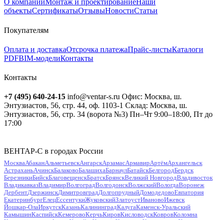
О компании
Монтаж и проектирование
Наши
объекты
Сертификаты
Отзывы
Новости
Статьи
Покупателям
Оплата и доставка
Отсрочка платежа
Прайс-листы
Каталоги
PDF
BIM-модели
Контакты
Контакты
+7 (495) 640-24-15
info@ventar-s.ru
Офис: Москва, ш.
Энтузиастов, 56, стр. 44, оф. 1103-1
Склад: Москва, ш.
Энтузиастов, 56, стр. 34 (ворота №3)
Пн–Чт 9:00–18:00, Пт до
17:00
ВЕНТАР-С в городах России
Москва
Абакан
Альметьевск
Ангарск
Арзамас
Армавир
Артём
Архангельск
Астрахань
Ачинск
Балаково
Балашиха
Барнаул
Батайск
Белгород
Бердск
Березники
Бийск
Благовещенск
Братск
Брянск
Великий Новгород
Владивосток
Владикавказ
Владимир
Волгоград
Волгодонск
Волжский
Вологда
Воронеж
Дербент
Дзержинск
Димитровград
Долгопрудный
Домодедово
Евпатория
Екатеринбург
Елец
Ессентуки
Жуковский
Златоуст
Иваново
Ижевск
Йошкар-Ола
Иркутск
Казань
Калининград
Калуга
Каменск-Уральский
Камышин
Каспийск
Кемерово
Керчь
Киров
Кисловодск
Ковров
Коломна