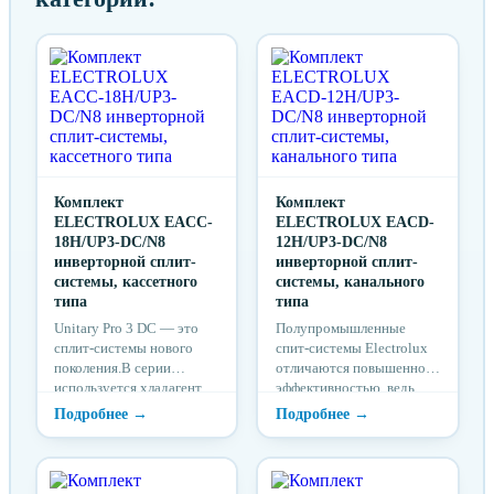
Комплект
Комплект
ELECTROLUX EACC-
ELECTROLUX EACD-
18H/UP3-DC/N8
12H/UP3-DC/N8
инверторной сплит-
инверторной сплит-
системы, кассетного
системы, канального
типа
типа
Unitary Pro 3 DC — это
Полупромышленные
сплит-системы нового
спит-системы Electrolux
поколения.В серии
отличаются повышенной
используется хладагент
эффективностью, ведь
R32, более безопасный
они созданы на базе DC-
для окружающей среды,
инверторной технологии,
чем его аналоги.Вместо
поэтому потребляют на
привычной капиллярной
30% меньше
трубки для
электроэнергии, чем