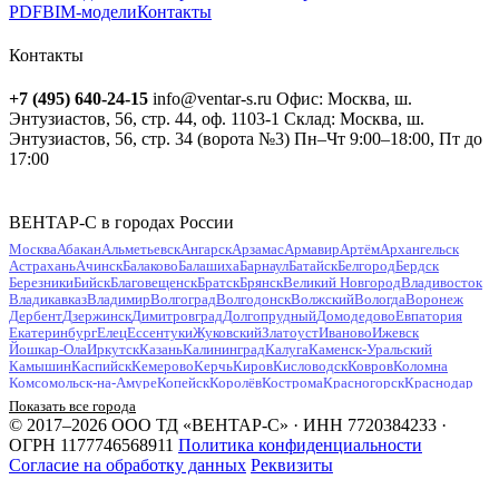
PDF
BIM-модели
Контакты
Контакты
+7 (495) 640-24-15
info@ventar-s.ru
Офис: Москва, ш.
Энтузиастов, 56, стр. 44, оф. 1103-1
Склад: Москва, ш.
Энтузиастов, 56, стр. 34 (ворота №3)
Пн–Чт 9:00–18:00, Пт до
17:00
ВЕНТАР-С в городах России
Москва
Абакан
Альметьевск
Ангарск
Арзамас
Армавир
Артём
Архангельск
Астрахань
Ачинск
Балаково
Балашиха
Барнаул
Батайск
Белгород
Бердск
Березники
Бийск
Благовещенск
Братск
Брянск
Великий Новгород
Владивосток
Владикавказ
Владимир
Волгоград
Волгодонск
Волжский
Вологда
Воронеж
Дербент
Дзержинск
Димитровград
Долгопрудный
Домодедово
Евпатория
Екатеринбург
Елец
Ессентуки
Жуковский
Златоуст
Иваново
Ижевск
Йошкар-Ола
Иркутск
Казань
Калининград
Калуга
Каменск-Уральский
Камышин
Каспийск
Кемерово
Керчь
Киров
Кисловодск
Ковров
Коломна
Комсомольск-на-Амуре
Копейск
Королёв
Кострома
Красногорск
Краснодар
Красноярск
Курган
Курск
Кызыл
Липецк
Люберцы
Магнитогорск
Майкоп
Показать все города
Махачкала
Миасс
Мурманск
Муром
Мытищи
Набережные Челны
Нальчик
© 2017–2026 ООО ТД «ВЕНТАР-С» · ИНН 7720384233 ·
Находка
Невинномысск
Нефтекамск
Нефтеюганск
Нижневартовск
Нижнекамск
ОГРН 1177746568911
Политика конфиденциальности
Нижний Новгород
Нижний Тагил
Новокузнецк
Новокуйбышевск
Согласие на обработку данных
Реквизиты
Новомосковск
Новороссийск
Новосибирск
Новочебоксарск
Новочеркасск
Новошахтинск
Новый Уренгой
Ногинск
Норильск
Ноябрьск
Обнинск