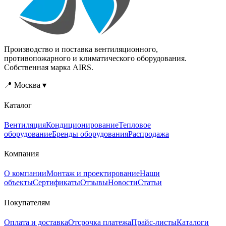
классом
энергоэффективности
А++, рекордной длиной
трасс — 75 м и, что самое
главное, прибор
Производство и поставка вентиляционного,
стабильно работает при
противопожарного и климатического оборудования.
температуре от - 20°С
Собственная марка AIRS.
благодаря встроенному
зимнему комплекту.Чтобы
📍 Москва ▾
вы дышали свежим
воздухом, кассетная
Каталог
система оснащена
функцией частичной
подачи воздуха с улицы,
Вентиляция
Кондиционирование
Тепловое
что дает ей большое
оборудование
Бренды оборудования
Распродажа
преимущество перед
бытовыми
Компания
кондиционерами.
О компании
Монтаж и проектирование
Наши
объекты
Сертификаты
Отзывы
Новости
Статьи
Покупателям
Оплата и доставка
Отсрочка платежа
Прайс-листы
Каталоги