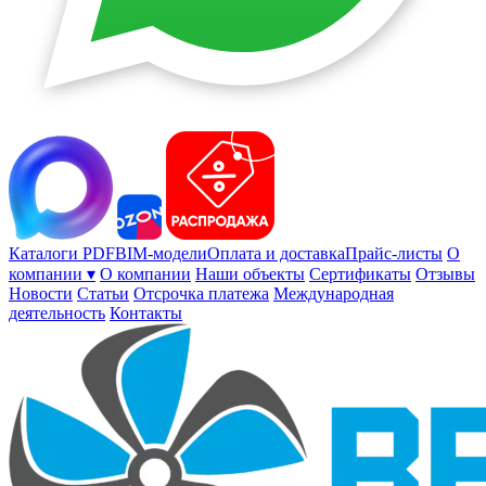
Каталоги PDF
BIM-модели
Оплата и доставка
Прайс-листы
О
компании ▾
О компании
Наши объекты
Сертификаты
Отзывы
Новости
Статьи
Отсрочка платежа
Международная
деятельность
Контакты