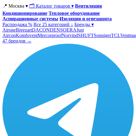
📍 Москва ▾
🗂 Каталог товаров ▾
Вентиляция
Кондиционирование
Тепловое оборудование
Аспирационные системы
Изоляция и огнезащита
Распродажа %
Все 25 категорий ↓
Бренды ▾
Airone
Breezart
DACOND
ENSO
ERA
Just
Aircon
Komfovent
Mercorproof
Norvind
SHUFT
Sonniger
TCL
Ventma
47 брендов →