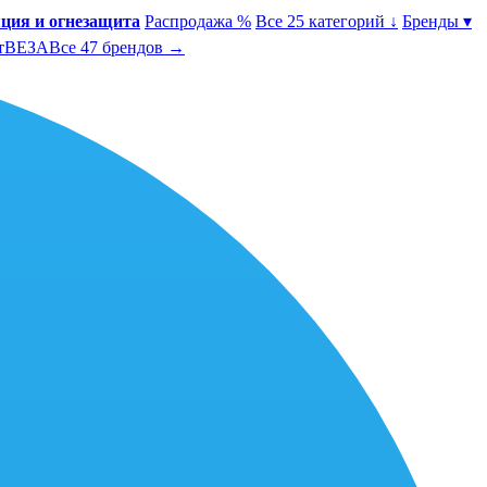
ция и огнезащита
Распродажа %
Все 25 категорий ↓
Бренды ▾
т
ВЕЗА
Все 47 брендов →