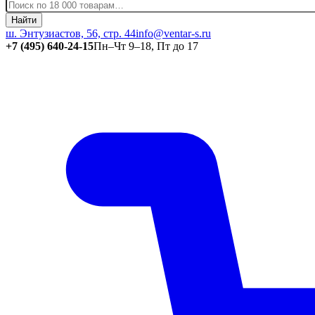
Найти
ш. Энтузиастов, 56, стр. 44
info@ventar-s.ru
+7 (495) 640-24-15
Пн–Чт 9–18, Пт до 17