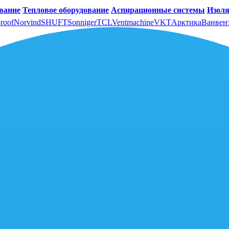
вание
Тепловое оборудование
Аспирационные системы
Изоля
roof
Norvind
SHUFT
Sonniger
TCL
Ventmachine
VKT
Арктика
Ванвен