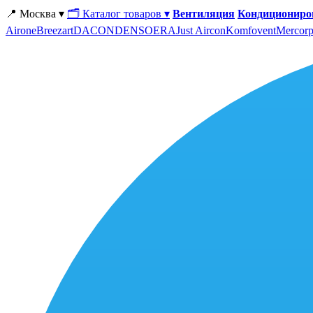
📍 Москва ▾
🗂 Каталог товаров ▾
Вентиляция
Кондициониро
Airone
Breezart
DACOND
ENSO
ERA
Just Aircon
Komfovent
Mercorp