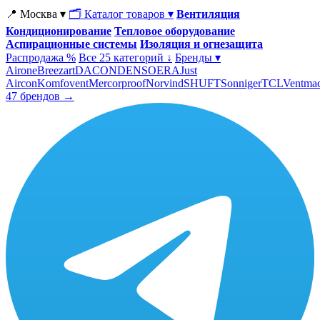
📍 Москва ▾
🗂 Каталог товаров ▾
Вентиляция
Кондиционирование
Тепловое оборудование
Аспирационные системы
Изоляция и огнезащита
Распродажа %
Все 25 категорий ↓
Бренды ▾
Airone
Breezart
DACOND
ENSO
ERA
Just
Aircon
Komfovent
Mercorproof
Norvind
SHUFT
Sonniger
TCL
Ventma
47 брендов →