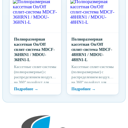
ресторанов.
большое скопление
людей: офисы, магазины,
кафе и рестораны, холлы
различных учреждений.
Полноразмерная
Полноразмерная
кассетная On/Off
кассетная On/Off
сплит-система MDCF-
сплит-система MDCF-
36HRN1 / MDOU-
48HRN1 / MDOU-
36HN1-L
48HN1-L
Кассетные сплит-системы
Кассетные сплит-системы
(полноразмерные) с
(полноразмерные) с
распределением воздуха
распределением воздуха
на 360° подойдут для
на 360° подойдут для
кондиционирования
кондиционирования
помещений большой
помещений большой
площади,
площади,
предполагающих
предполагающих
большое скопление
большое скопление
людей: офисы, магазины,
людей: офисы, магазины,
кафе и рестораны, холлы
кафе и рестораны, холлы
различных учреждений.
различных учреждений.