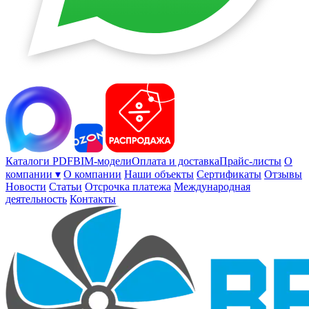
Каталоги PDF
BIM-модели
Оплата и доставка
Прайс-листы
О
компании ▾
О компании
Наши объекты
Сертификаты
Отзывы
Новости
Статьи
Отсрочка платежа
Международная
деятельность
Контакты