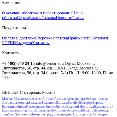
Компания
О компании
Монтаж и проектирование
Наши
объекты
Сертификаты
Отзывы
Новости
Статьи
Покупателям
Оплата и доставка
Отсрочка платежа
Прайс-листы
Каталоги
PDF
BIM-модели
Контакты
Контакты
+7 (495) 640-24-15
info@ventar-s.ru
Офис: Москва, ш.
Энтузиастов, 56, стр. 44, оф. 1103-1
Склад: Москва, ш.
Энтузиастов, 56, стр. 34 (ворота №3)
Пн–Чт 9:00–18:00, Пт до
17:00
ВЕНТАР-С в городах России
Москва
Абакан
Альметьевск
Ангарск
Арзамас
Армавир
Артём
Архангельск
Астрахань
Ачинск
Балаково
Балашиха
Барнаул
Батайск
Белгород
Бердск
Березники
Бийск
Благовещенск
Братск
Брянск
Великий Новгород
Владивосток
Владикавказ
Владимир
Волгоград
Волгодонск
Волжский
Вологда
Воронеж
Дербент
Дзержинск
Димитровград
Долгопрудный
Домодедово
Евпатория