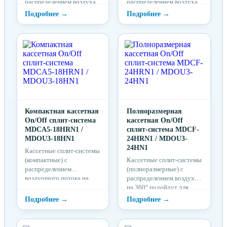
распределением воздуха
распределением воздуха
на 360° подойдут для
на 360° подойдут для
кондиционирования
кондиционирования
габаритных помещений,
габаритных помещений,
предполагающих
предполагающих
большое скопление
большое скопление
людей: офисы, магазины,
людей: офисы, магазины,
кафе и рестораны, холлы
кафе и рестораны, холлы
различных учреждений.
различных учреждений.
Компактная кассетная
Полноразмерная
On/Off сплит-система
кассетная On/Off
MDCA5-18HRN1 /
сплит-система MDCF-
MDOU3-18HN1
24HRN1 / MDOU3-
24HN1
Кассетные сплит-системы
(компактные) с
Кассетные сплит-системы
распределением
(полноразмерные) с
воздушного потока на
распределением воздуха
360° – идеальное решение
на 360° подойдут для
как для жилых
кондиционирования
помещений, так и для
помещений большой
небольших офисов,
площади,
магазинов, кафе и
предполагающих