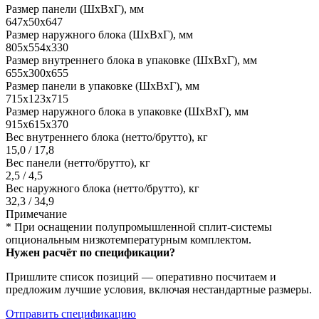
Размер панели (ШxВxГ), мм
647x50x647
Размер наружного блока (ШxВxГ), мм
805x554x330
Размер внутреннего блока в упаковке (ШxВxГ), мм
655x300x655
Размер панели в упаковке (ШxВxГ), мм
715x123x715
Размер наружного блока в упаковке (ШxВxГ), мм
915x615x370
Вес внутреннего блока (нетто/брутто), кг
15,0 / 17,8
Вес панели (нетто/брутто), кг
2,5 / 4,5
Вес наружного блока (нетто/брутто), кг
32,3 / 34,9
Примечание
* При оснащении полупромышленной сплит-системы
опциональным низкотемпературным комплектом.
Нужен расчёт по спецификации?
Пришлите список позиций — оперативно посчитаем и
предложим лучшие условия, включая нестандартные размеры.
Отправить спецификацию