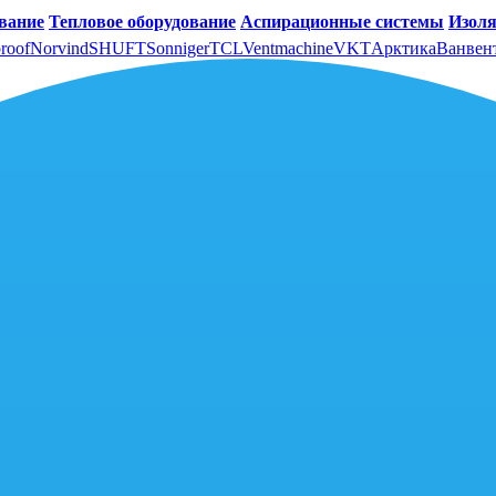
вание
Тепловое оборудование
Аспирационные системы
Изоля
roof
Norvind
SHUFT
Sonniger
TCL
Ventmachine
VKT
Арктика
Ванвен