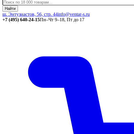
Найти
ш. Энтузиастов, 56, стр. 44
info@ventar-s.ru
+7 (495) 640-24-15
Пн–Чт 9–18, Пт до 17