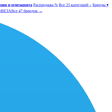
ция и огнезащита
Распродажа %
Все 25 категорий ↓
Бренды ▾
т
ВЕЗА
Все 47 брендов →