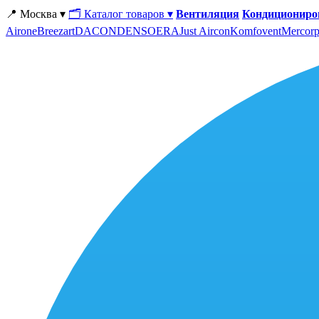
📍 Москва ▾
🗂 Каталог товаров ▾
Вентиляция
Кондициониро
Airone
Breezart
DACOND
ENSO
ERA
Just Aircon
Komfovent
Mercorp