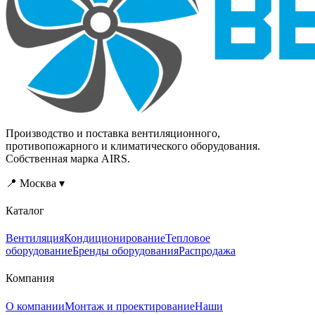
вентиляции и
кондиционирования
зданий и сооружений
различного назначения.
Производство и поставка вентиляционного,
противопожарного и климатического оборудования.
Собственная марка AIRS.
📍 Москва ▾
Каталог
Вентиляция
Кондиционирование
Тепловое
оборудование
Бренды оборудования
Распродажа
Компания
О компании
Монтаж и проектирование
Наши