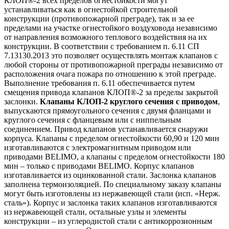
КЛОП®-2 всех пределов огнестойкости могут
устанавливаться как в огнестойкой строительной
конструкции (противопожарной преграде), так и за ее
пределами на участке огнестойкого воздуховода независимо
от направления возможного теплового воздействия на их
конструкции. В соответствии с требованием п. 6.11 СП
7.13130.2013 это позволяет осуществлять монтаж клапанов с
любой стороны от противопожарной преграды независимо от
расположения очага пожара по отношению к этой преграде.
Выполнение требования п. 6.11 обеспечивается путем
смещения привода клапанов КЛОП®-2 за пределы закрытой
заслонки.
Клапаны КЛОП-2 круглого сечения с приводом
,
выпускаются прямоугольного сечения с двумя фланцами и
круглого сечения с фланцевым или с ниппельным
соединением. Привод клапанов устанавливается снаружи
корпуса. Клапаны с пределом огнестойкости 60,90 и 120 мин
изготавливаются с электромагнитным приводом или
приводами BELIMO, а клапаны с пределом огнестойкости 180
мин – только с приводами BELIMO. Корпус клапанов
изготавливается из оцинкованной стали. Заслонка клапанов
заполнена термоизоляцией. По специальному заказу клапаны
могут быть изготовлены из нержавеющей стали (исп. «Нерж.
сталь»). Корпус и заслонка таких клапанов изготавливаются
из нержавеющей стали, остальные узлы и элементы
конструкции – из углеродистой стали с антикоррозионным