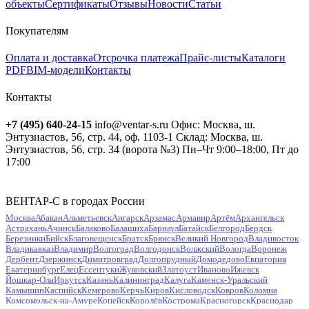
объекты
Сертификаты
Отзывы
Новости
Статьи
Покупателям
Оплата и доставка
Отсрочка платежа
Прайс-листы
Каталоги
PDF
BIM-модели
Контакты
Контакты
+7 (495) 640-24-15
info@ventar-s.ru
Офис: Москва, ш.
Энтузиастов, 56, стр. 44, оф. 1103-1
Склад: Москва, ш.
Энтузиастов, 56, стр. 34 (ворота №3)
Пн–Чт 9:00–18:00, Пт до
17:00
ВЕНТАР-С в городах России
Москва
Абакан
Альметьевск
Ангарск
Арзамас
Армавир
Артём
Архангельск
Астрахань
Ачинск
Балаково
Балашиха
Барнаул
Батайск
Белгород
Бердск
Березники
Бийск
Благовещенск
Братск
Брянск
Великий Новгород
Владивосток
Владикавказ
Владимир
Волгоград
Волгодонск
Волжский
Вологда
Воронеж
Дербент
Дзержинск
Димитровград
Долгопрудный
Домодедово
Евпатория
Екатеринбург
Елец
Ессентуки
Жуковский
Златоуст
Иваново
Ижевск
Йошкар-Ола
Иркутск
Казань
Калининград
Калуга
Каменск-Уральский
Камышин
Каспийск
Кемерово
Керчь
Киров
Кисловодск
Ковров
Коломна
Комсомольск-на-Амуре
Копейск
Королёв
Кострома
Красногорск
Краснодар