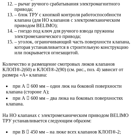
– рычаг ручного срабатывания электромагнитного
привода;
– блок ТРУ с кнопкой контроля работоспособности
клапана (для НО клапанов с электромеханическим
приводом BELIMO);
– гнездо под ключ для ручного взвода пружины
электромеханического привода;
– уголок, ограничивающий часть поверхности клапана,
которая устанавливается в строительную конструкцию
или покрывается огнезащитой.
Количество и размещение смотровых люков клапанов
КЛОП®-2(60) и КЛОП®-2(90) (см. рис., поз. 4) зависит от
размера «А» клапана:
при А  600 мм – один люк на боковой поверхности
клапана (стороне А);
при А  600 мм – два люка на боковых поверхностях
клапана.
На НО клапанах с электромеханическим приводом BELIMO
ТРУ устанавливается следующим образом:
при В  450 мм – на люке всех клапанов КЛОП®-2;