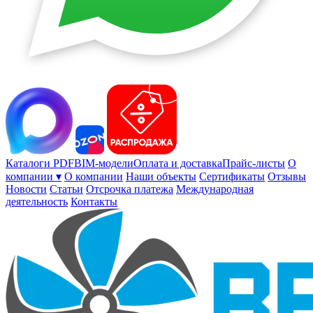
Каталоги PDF
BIM-модели
Оплата и доставка
Прайс-листы
О
компании ▾
О компании
Наши объекты
Сертификаты
Отзывы
Новости
Статьи
Отсрочка платежа
Международная
деятельность
Контакты