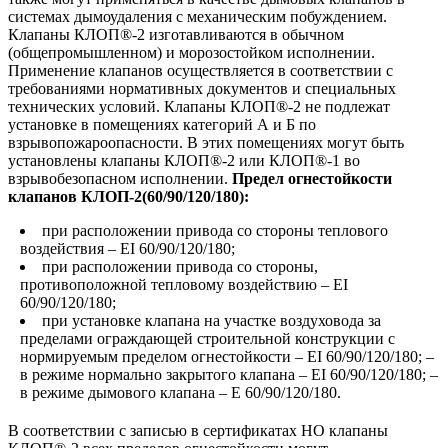
системах дымоудаления с механическим побуждением.
Клапаны КЛОП®-2 изготавливаются в обычном
(общепромышленном) и морозостойком исполнении.
Применение клапанов осуществляется в соответствии с
требованиями нормативных документов и специальных
технических условий. Клапаны КЛОП®-2 не подлежат
установке в помещениях категорий А и Б по
взрывопожароопасности. В этих помещениях могут быть
установлены клапаны КЛОП®-2 или КЛОП®-1 во
взрывобезопасном исполнении.
Предел огнестойкости
клапанов КЛОП-2(60/90/120/180):
при расположении привода со стороны теплового
воздействия – EI 60/90/120/180;
при расположении привода со стороны,
противоположной тепловому воздействию – EI
60/90/120/180;
при установке клапана на участке воздуховода за
пределами ограждающей строительной конструкции с
нормируемым пределом огнестойкости – EI 60/90/120/180; –
в режиме нормально закрытого клапана – EI 60/90/120/180; –
в режиме дымового клапана – E 60/90/120/180.
В соответствии с записью в сертификатах НО клапаны