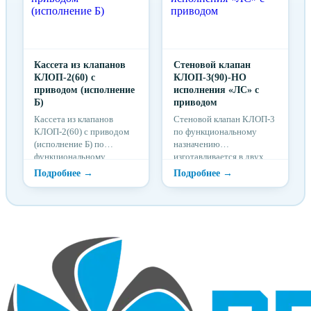
Кассета из клапанов
Стеновой клапан
КЛОП-2(60) с
КЛОП-3(90)-НО
приводом (исполнение
исполнения «ЛС» с
Б)
приводом
Кассета из клапанов
Стеновой клапан КЛОП-3
КЛОП-2(60) с приводом
по функциональному
(исполнение Б) по
назначению
функциональному
изготавливается в двух
назначению
исполнениях – нормально
изготавливается в двух
открытые (НО) и
исполнениях – нормально
нормально закрытые.
открытые
Нормально открытые
(огнезадерживающие) и
(огнезадерживающие)
нормально закрытые.
клапаны КЛОП®-3
предназначены для
блокирования
распространения пожара
и продуктов горения по
воздуховодам, шахтам и
каналам систем