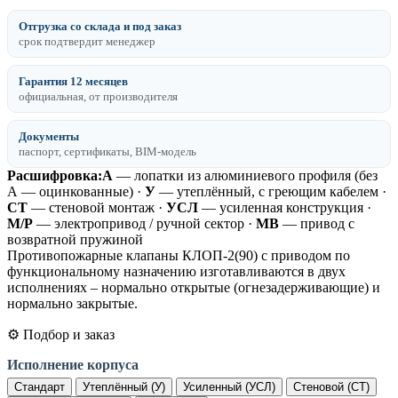
Отгрузка со склада и под заказ
срок подтвердит менеджер
Гарантия 12 месяцев
официальная, от производителя
Документы
паспорт, сертификаты, BIM-модель
Расшифровка:
А
— лопатки из алюминиевого профиля (без
А — оцинкованные) ·
У
— утеплённый, с греющим кабелем ·
СТ
— стеновой монтаж ·
УСЛ
— усиленная конструкция ·
М/Р
— электропривод / ручной сектор ·
МВ
— привод с
возвратной пружиной
Противопожарные клапаны КЛОП-2(90) с приводом по
функциональному назначению изготавливаются в двух
исполнениях – нормально открытые (огнезадерживающие) и
нормально закрытые.
⚙️ Подбор и заказ
Исполнение корпуса
Стандарт
Утеплённый (У)
Усиленный (УСЛ)
Стеновой (СТ)