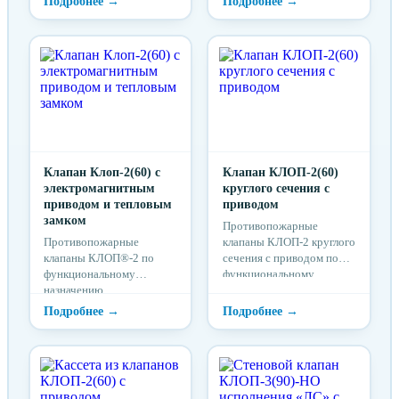
кондиционирования
и продуктов горения по
зданий и сооружений
воздуховодам, шахтам и
различного назначения.
каналам систем
вентиляции и
кондиционирования
зданий и сооружений
другого назначения.
Клапан Клоп-2(60) с
Клапан КЛОП-2(60)
электромагнитным
круглого сечения с
приводом и тепловым
приводом
замком
Противопожарные
Противопожарные
клапаны КЛОП-2 круглого
клапаны КЛОП®-2 по
сечения с приводом по
функциональному
функциональному
назначению
назначению
изготавливаются в двух
изготавливаются в двух
исполнениях – нормально
исполнениях – нормально
открытые
открытые
(огнезадерживающие) и
(огнезадерживающие) и
нормально закрытые.
нормально закрытые.