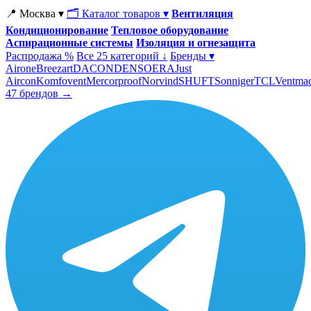
📍 Москва ▾
🗂 Каталог товаров ▾
Вентиляция
Кондиционирование
Тепловое оборудование
Аспирационные системы
Изоляция и огнезащита
Распродажа %
Все 25 категорий ↓
Бренды ▾
Airone
Breezart
DACOND
ENSO
ERA
Just
Aircon
Komfovent
Mercorproof
Norvind
SHUFT
Sonniger
TCL
Ventma
47 брендов →