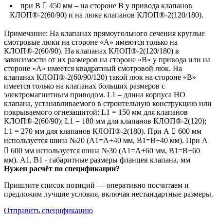
при В  450 мм – на стороне В у привода клапанов
КЛОП®-2(60/90) и на люке клапанов КЛОП®-2(120/180).
Примечание: На клапанах прямоугольного сечения круглые
смотровые люки на стороне «А» имеются только на
КЛОП®-2(60/90). На клапанах КЛОП®-2(120/180) в
зависимости от их размеров на стороне «В» у привода или на
стороне «А» имеется квадратный смотровой люк. На
клапанах КЛОП®-2(60/90/120) такой люк на стороне «В»
имеется только на клапанах больших размеров с
электромагнитным приводом. L1 – длина корпуса НО
клапана, устанавливаемого в строительную конструкцию или
покрываемого огнезащитой: L1 = 150 мм для клапанов
КЛОП®-2(60/90); L1 = 180 мм для клапанов КЛОП®-2(120);
L1 = 270 мм для клапанов КЛОП®-2(180). При А  600 мм
используется шина №20 (А1=А+40 мм, B1=B+40 мм). При А
 600 мм используется шина №30 (A1=A+60 мм, B1=B+60
мм). А1, В1 - габаритные размеры фланцев клапана, мм
Нужен расчёт по спецификации?
Пришлите список позиций — оперативно посчитаем и
предложим лучшие условия, включая нестандартные размеры.
Отправить спецификацию