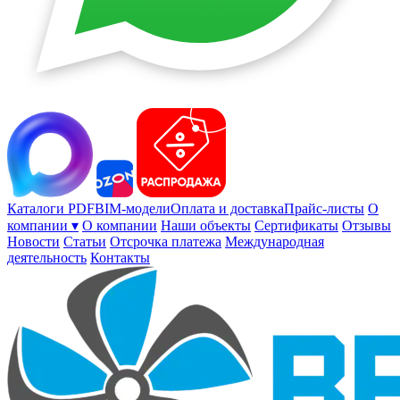
Каталоги PDF
BIM-модели
Оплата и доставка
Прайс-листы
О
компании ▾
О компании
Наши объекты
Сертификаты
Отзывы
Новости
Статьи
Отсрочка платежа
Международная
деятельность
Контакты