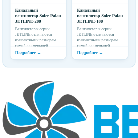
Канальный
Канальный
вентилятор Soler Palau
вентилятор Soler Palau
JETLINE-200
JETLINE-100
Вентиляторы серии
Вентиляторы серии
JETLINE отличаются
JETLINE отличаются
компактными размерами,
компактными размерами,
самой наименьшей
самой наименьшей
высотой корпуса среди
высотой корпуса среди
всех известных центр...
всех известных центр...