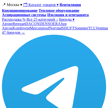
📍 Москва ▾
🗂 Каталог товаров ▾
Вентиляция
Кондиционирование
Тепловое оборудование
Аспирационные системы
Изоляция и огнезащита
Распродажа %
Все 25 категорий ↓
Бренды ▾
Airone
Breezart
DACOND
ENSO
ERA
Just
Aircon
Komfovent
Mercorproof
Norvind
SHUFT
Sonniger
TCL
Ventma
47 брендов →