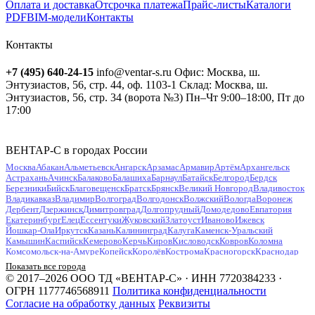
Оплата и доставка
Отсрочка платежа
Прайс-листы
Каталоги
PDF
BIM-модели
Контакты
Контакты
+7 (495) 640-24-15
info@ventar-s.ru
Офис: Москва, ш.
Энтузиастов, 56, стр. 44, оф. 1103-1
Склад: Москва, ш.
Энтузиастов, 56, стр. 34 (ворота №3)
Пн–Чт 9:00–18:00, Пт до
17:00
ВЕНТАР-С в городах России
Москва
Абакан
Альметьевск
Ангарск
Арзамас
Армавир
Артём
Архангельск
Астрахань
Ачинск
Балаково
Балашиха
Барнаул
Батайск
Белгород
Бердск
Березники
Бийск
Благовещенск
Братск
Брянск
Великий Новгород
Владивосток
Владикавказ
Владимир
Волгоград
Волгодонск
Волжский
Вологда
Воронеж
Дербент
Дзержинск
Димитровград
Долгопрудный
Домодедово
Евпатория
Екатеринбург
Елец
Ессентуки
Жуковский
Златоуст
Иваново
Ижевск
Йошкар-Ола
Иркутск
Казань
Калининград
Калуга
Каменск-Уральский
Камышин
Каспийск
Кемерово
Керчь
Киров
Кисловодск
Ковров
Коломна
Комсомольск-на-Амуре
Копейск
Королёв
Кострома
Красногорск
Краснодар
Красноярск
Курган
Курск
Кызыл
Липецк
Люберцы
Магнитогорск
Майкоп
Показать все города
Махачкала
Миасс
Мурманск
Муром
Мытищи
Набережные Челны
Нальчик
© 2017–2026 ООО ТД «ВЕНТАР-С» · ИНН 7720384233 ·
Находка
Невинномысск
Нефтекамск
Нефтеюганск
Нижневартовск
Нижнекамск
ОГРН 1177746568911
Политика конфиденциальности
Нижний Новгород
Нижний Тагил
Новокузнецк
Новокуйбышевск
Согласие на обработку данных
Реквизиты
Новомосковск
Новороссийск
Новосибирск
Новочебоксарск
Новочеркасск