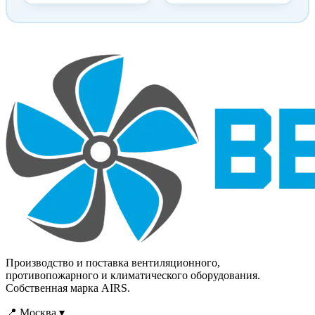
вытяжек и
проникновения по
устанавливаются
воздуховодам в
непосредственно в зонтах
помещения огня,
над газо- или
продуктов горения (дыма)
электроплитами. Фильтр
во время пожара, а также
состоит из металлической
в приточных и вытяжных
рамки и фильтрующего
системах помещений,
элемента. Конструкция
защищаемых установками
фильтра не разборная и
газового, аэрозольного
выполнена из
или порошкового
оцинкованной стали
пожаротушения.
Производство и поставка вентиляционного,
противопожарного и климатического оборудования.
Собственная марка AIRS.
📍 Москва ▾