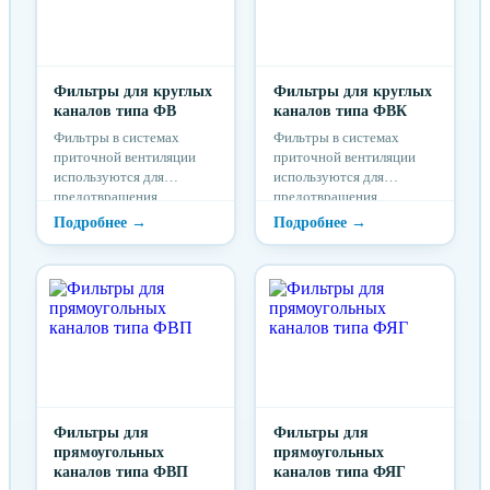
Фильтры для круглых
Фильтры для круглых
каналов типа ФВ
каналов типа ФВК
Фильтры в системах
Фильтры в системах
приточной вентиляции
приточной вентиляции
используются для
используются для
предотвращения
предотвращения
попадания загрязнений из
попадания загрязнений из
приточного воздуха в
приточного воздуха в
здание и для защиты
здание и для защиты
частей установок от
частей установок от
загрязнения.
загрязнения.
Фильтры для
Фильтры для
прямоугольных
прямоугольных
каналов типа ФВП
каналов типа ФЯГ