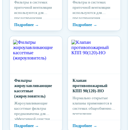
Фильтры в системах
Фильтры в системах
приточной вентиляции
приточной вентиляции
используются для
используются для
предотвращения
предотвращения
попадания загрязнений из
попадания загрязнений из
приточного воздуха в
приточного воздуха в
здание и для защиты
здание и для защиты
частей установок от
частей установок от
загрязнения.
загрязнения.
Фильтры
Клапан
жироулавливающие
противопожарный
кассетные
КПП 90(120)-НО
(жироуловитель)
Нормально открытые
Жироулавливающие
клапаны применяются в
кассетные фильтры
системах общеобменной
предназначены для
вентиляции,
эффективной очистки
кондиционирования и
воздуха от жира в
воздушного отопления в
системах кухонных
целях предотвращения