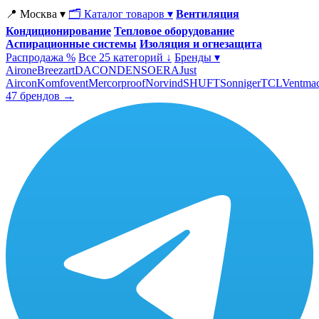
📍 Москва ▾
🗂 Каталог товаров ▾
Вентиляция
Кондиционирование
Тепловое оборудование
Аспирационные системы
Изоляция и огнезащита
Распродажа %
Все 25 категорий ↓
Бренды ▾
Airone
Breezart
DACOND
ENSO
ERA
Just
Aircon
Komfovent
Mercorproof
Norvind
SHUFT
Sonniger
TCL
Ventma
47 брендов →