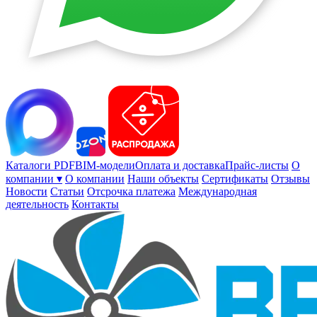
Каталоги PDF
BIM-модели
Оплата и доставка
Прайс-листы
О
компании ▾
О компании
Наши объекты
Сертификаты
Отзывы
Новости
Статьи
Отсрочка платежа
Международная
деятельность
Контакты