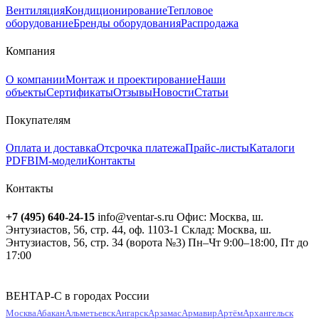
Вентиляция
Кондиционирование
Тепловое
оборудование
Бренды оборудования
Распродажа
Компания
О компании
Монтаж и проектирование
Наши
объекты
Сертификаты
Отзывы
Новости
Статьи
Покупателям
Оплата и доставка
Отсрочка платежа
Прайс-листы
Каталоги
PDF
BIM-модели
Контакты
Контакты
+7 (495) 640-24-15
info@ventar-s.ru
Офис: Москва, ш.
Энтузиастов, 56, стр. 44, оф. 1103-1
Склад: Москва, ш.
Энтузиастов, 56, стр. 34 (ворота №3)
Пн–Чт 9:00–18:00, Пт до
17:00
ВЕНТАР-С в городах России
Москва
Абакан
Альметьевск
Ангарск
Арзамас
Армавир
Артём
Архангельск