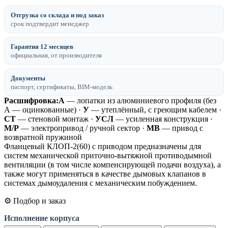
Отгрузка со склада и под заказ
срок подтвердит менеджер
Гарантия 12 месяцев
официальная, от производителя
Документы
паспорт, сертификаты, BIM-модель
Расшифровка:
А
— лопатки из алюминиевого профиля (без
А — оцинкованные) ·
У
— утеплённый, с греющим кабелем ·
СТ
— стеновой монтаж ·
УСЛ
— усиленная конструкция ·
М/Р
— электропривод / ручной сектор ·
МВ
— привод с
возвратной пружиной
Фланцевый КЛОП-2(60) с приводом предназначены для
систем механической приточно-вытяжной противодымной
вентиляции (в том числе компенсирующей подачи воздуха), а
также могут применяться в качестве дымовых клапанов в
системах дымоудаления с механическим побуждением.
⚙️ Подбор и заказ
Исполнение корпуса