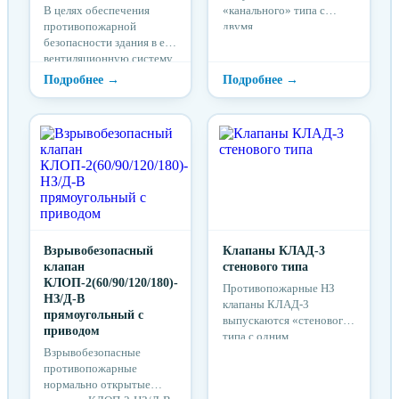
В целях обеспечения
«канального» типа с
противопожарной
двумя
безопасности здания в его
присоединительными
вентиляционную систему
фланцами с наружным
монтируют
размещением привода, а
огнезадерживающие
также «стенового» типа с
клапаны КЛОП-2. В
одним
открытом положении
присоединительным
заслонка клапана
фланцем с внутренним
параллельна системе и не
размещением привода.
препятствует
Вид климатического
воздушному потоку. В
исполнения клапанов У3
закрытом –
по ГОСТ 15150-69.
перпендикулярна, что не
дает воздуху либо дыму
проникать в помещение
Взрывобезопасный
Клапаны КЛАД-3
либо из него.
клапан
стенового типа
КЛОП-2(60/90/120/180)-
Противопожарные НЗ
НЗ/Д-В
клапаны КЛАД-3
прямоугольный с
выпускаются «стенового»
приводом
типа с одним
Взрывобезопасные
присоединительным
противопожарные
фланцем и «канального»
нормально открытые
типа с двумя