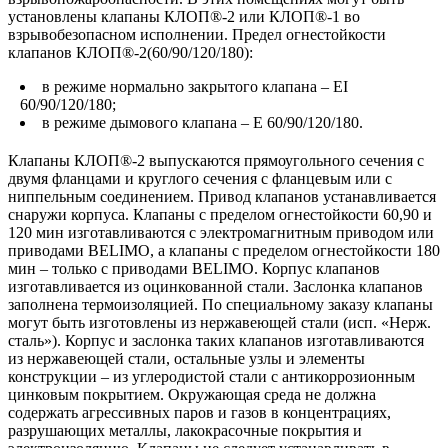
установлены клапаны КЛОП®-2 или КЛОП®-1 во
взрывобезопасном исполнении. Предел огнестойкости
клапанов КЛОП®-2(60/90/120/180):
в режиме нормально закрытого клапана – EI
60/90/120/180;
в режиме дымового клапана – E 60/90/120/180.
Клапаны КЛОП®-2 выпускаются прямоугольного сечения с
двумя фланцами и круглого сечения с фланцевым или с
ниппельным соединением. Привод клапанов устанавливается
снаружи корпуса. Клапаны с пределом огнестойкости 60,90 и
120 мин изготавливаются с электромагнитным приводом или
приводами BELIMO, а клапаны с пределом огнестойкости 180
мин – только с приводами BELIMO. Корпус клапанов
изготавливается из оцинкованной стали. Заслонка клапанов
заполнена термоизоляцией. По специальному заказу клапаны
могут быть изготовлены из нержавеющей стали (исп. «Нерж.
сталь»). Корпус и заслонка таких клапанов изготавливаются
из нержавеющей стали, остальные узлы и элементы
конструкции – из углеродистой стали с антикоррозионным
цинковым покрытием. Окружающая среда не должна
содержать агрессивных паров и газов в концентрациях,
разрушающих металлы, лакокрасочные покрытия и