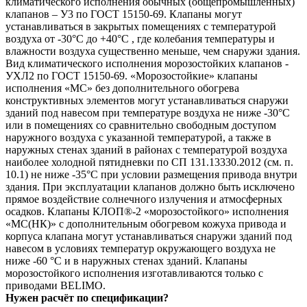
климатического исполнения обычных (общепромышленных)
клапанов – У3 по ГОСТ 15150-69. Клапаны могут
устанавливаться в закрытых помещениях с температурой
воздуха от -30°C до +40°С , где колебания температуры и
влажности воздуха существенно меньше, чем снаружи здания.
Вид климатического исполнения морозостойких клапанов -
УХЛ2 по ГОСТ 15150-69. «Морозостойкие» клапаны
исполнения «МС» без дополнительного обогрева
конструктивных элементов могут устанавливаться снаружи
зданий под навесом при температуре воздуха не ниже -30°С
или в помещениях со сравнительно свободным доступом
наружного воздуха с указанной температурой, а также в
наружных стенах зданий в районах с температурой воздуха
наиболее холодной пятидневки по СП 131.13330.2012 (см. п.
10.1) не ниже -35°С при условии размещения привода внутри
здания. При эксплуатации клапанов должно быть исключено
прямое воздействие солнечного излучения и атмосферных
осадков. Клапаны КЛОП®-2 «морозостойкого» исполнения
«МС(НК)» с дополнительным обогревом кожуха привода и
корпуса клапана могут устанавливаться снаружи зданий под
навесом в условиях температур окружающего воздуха не
ниже -60 °С и в наружных стенах зданий. Клапаны
морозостойкого исполнения изготавливаются только с
приводами BELIMO.
Нужен расчёт по спецификации?