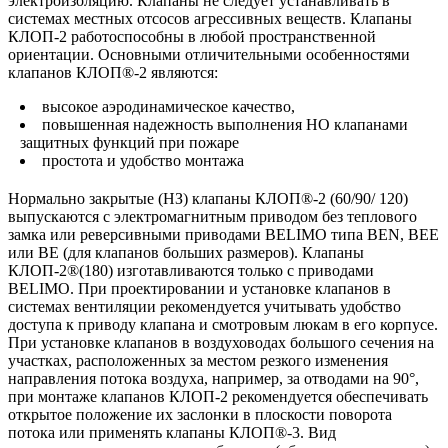
электроизоляцию. Клапаны не следует устанавливать в
системах местных отсосов агрессивных веществ. Клапаны
КЛОП-2 работоспособны в любой пространственной
ориентации. Основными отличительными особенностями
клапанов КЛОП®-2 являются:
высокое аэродинамическое качество,
повышенная надежность выполнения НО клапанами
защитных функций при пожаре
простота и удобство монтажа
Нормально закрытые (НЗ) клапаны КЛОП®-2 (60/90/ 120)
выпускаются с электромагнитным приводом без теплового
замка или реверсивными приводами BELIMO типа BEN, BEE
или BE (для клапанов больших размеров). Клапаны
КЛОП-2®(180) изготавливаются только с приводами
BELIMO. При проектировании и установке клапанов в
системах вентиляции рекомендуется учитывать удобство
доступа к приводу клапана и смотровым люкам в его корпусе.
При установке клапанов в воздуховодах большого сечения на
участках, расположенных за местом резкого изменения
направления потока воздуха, например, за отводами на 90°,
при монтаже клапанов КЛОП-2 рекомендуется обеспечивать
открытое положение их заслонки в плоскости поворота
потока или применять клапаны КЛОП®-3. Вид