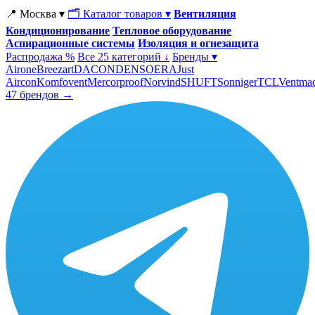
📍 Москва ▾
🗂 Каталог товаров ▾
Вентиляция
Кондиционирование
Тепловое оборудование
Аспирационные системы
Изоляция и огнезащита
Распродажа %
Все 25 категорий ↓
Бренды ▾
Airone
Breezart
DACOND
ENSO
ERA
Just
Aircon
Komfovent
Mercorproof
Norvind
SHUFT
Sonniger
TCL
Ventma
47 брендов →