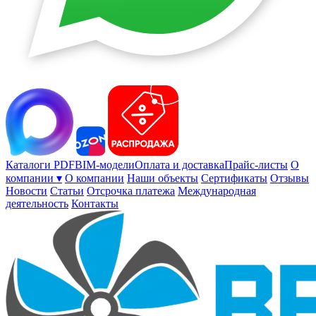
Каталоги PDF
BIM-модели
Оплата и доставка
Прайс-листы
О
компании ▾
О компании
Наши объекты
Сертификаты
Отзывы
Новости
Статьи
Отсрочка платежа
Международная
деятельность
Контакты