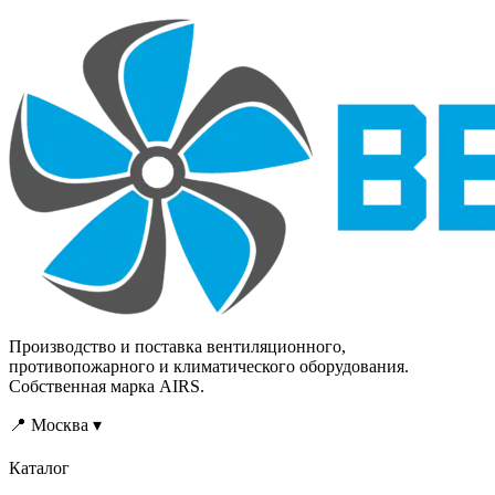
вариантов их установки в
углеродистой
противопожарной
холоднокатаной стали с
преграде и за ее
последующей окраской.
пределами, что
подтверждается записью
в сертификатах
соответствия
требованиям
«Технического
регламента о требованиях
пожарной безопасности».
Производство и поставка вентиляционного,
противопожарного и климатического оборудования.
Собственная марка AIRS.
📍 Москва ▾
Каталог