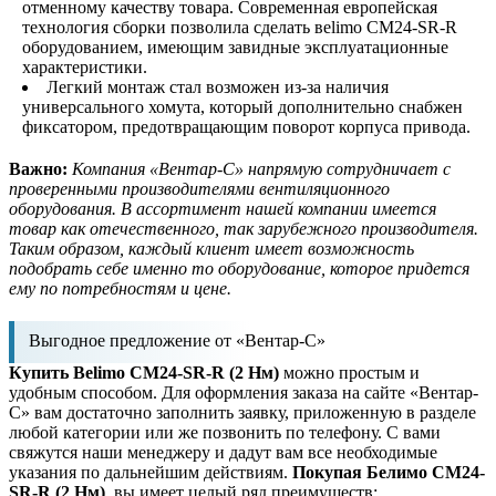
отменному качеству товара. Современная европейская
технология сборки позволила сделать вelimo CM24-SR-R
оборудованием, имеющим завидные эксплуатационные
характеристики.
Легкий монтаж стал возможен из-за наличия
универсального хомута, который дополнительно снабжен
фиксатором, предотвращающим поворот корпуса привода.
Важно:
Компания «Вентар-С» напрямую сотрудничает с
проверенными производителями вентиляционного
оборудования. В ассортимент нашей компании имеется
товар как отечественного, так зарубежного производителя.
Таким образом, каждый клиент имеет возможность
подобрать себе именно то оборудование, которое придется
ему по потребностям и цене.
Выгодное предложение от «Вентар-С»
Купить Belimo CM24-SR-R (2 Нм)
можно простым и
удобным способом. Для оформления заказа на сайте «Вентар-
С» вам достаточно заполнить заявку, приложенную в разделе
любой категории или же позвонить по телефону. С вами
свяжутся наши менеджеру и дадут вам все необходимые
указания по дальнейшим действиям.
Покупая Белимо CM24-
SR-R (2 Нм)
, вы имеет целый ряд преимуществ: