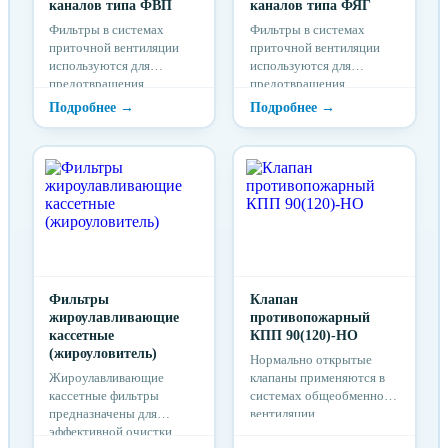
каналов типа ФВП
каналов типа ФЯГ
Фильтры в системах
Фильтры в системах
приточной вентиляции
приточной вентиляции
используются для
используются для
предотвращения
предотвращения
попадания загрязнений из
попадания загрязнений из
приточного воздуха в
приточного воздуха в
здание и для защиты
здание и для защиты
частей установок от
частей установок от
загрязнения.
загрязнения.
Фильтры
Клапан
жироулавливающие
противопожарный
кассетные
КПП 90(120)-НО
(жироуловитель)
Нормально открытые
Жироулавливающие
клапаны применяются в
кассетные фильтры
системах общеобменной
предназначены для
вентиляции,
эффективной очистки
кондиционирования и