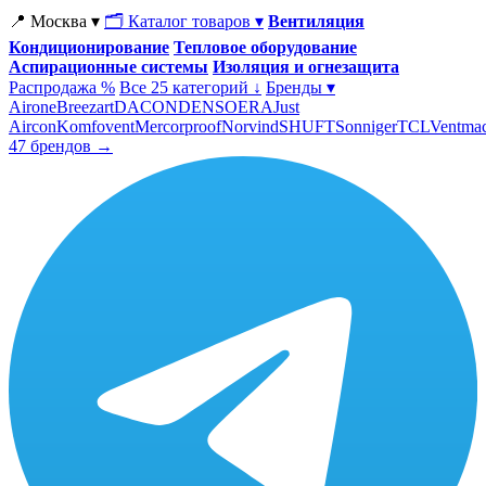
📍 Москва ▾
🗂 Каталог товаров ▾
Вентиляция
Кондиционирование
Тепловое оборудование
Аспирационные системы
Изоляция и огнезащита
Распродажа %
Все 25 категорий ↓
Бренды ▾
Airone
Breezart
DACOND
ENSO
ERA
Just
Aircon
Komfovent
Mercorproof
Norvind
SHUFT
Sonniger
TCL
Ventma
47 брендов →