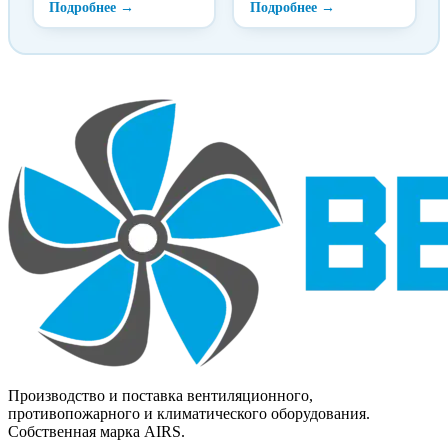
воздуха от жира в
воздушного отопления в
системах кухонных
целях предотвращения
вытяжек и
проникновения по
устанавливаются
воздуховодам в
непосредственно в зонтах
помещения огня,
над газо- или
продуктов горения (дыма)
электроплитами. Фильтр
во время пожара, а также
состоит из металлической
в приточных и вытяжных
рамки и фильтрующего
системах помещений,
элемента. Конструкция
защищаемых установками
фильтра не разборная и
газового, аэрозольного
выполнена из
или порошкового
оцинкованной стали
пожаротушения.
Производство и поставка вентиляционного,
противопожарного и климатического оборудования.
Собственная марка AIRS.