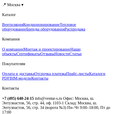
📍 Москва ▾
Каталог
Вентиляция
Кондиционирование
Тепловое
оборудование
Бренды оборудования
Распродажа
Компания
О компании
Монтаж и проектирование
Наши
объекты
Сертификаты
Отзывы
Новости
Статьи
Покупателям
Оплата и доставка
Отсрочка платежа
Прайс-листы
Каталоги
PDF
BIM-модели
Контакты
Контакты
+7 (495) 640-24-15
info@ventar-s.ru
Офис: Москва, ш.
Энтузиастов, 56, стр. 44, оф. 1103-1
Склад: Москва, ш.
Энтузиастов, 56, стр. 34 (ворота №3)
Пн–Чт 9:00–18:00, Пт до
17:00