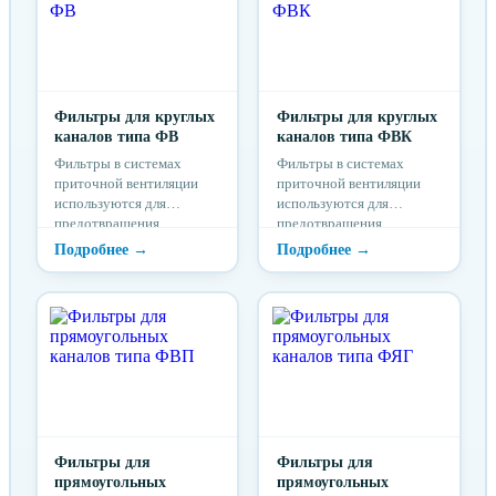
Фильтры для круглых
Фильтры для круглых
каналов типа ФВ
каналов типа ФВК
Фильтры в системах
Фильтры в системах
приточной вентиляции
приточной вентиляции
используются для
используются для
предотвращения
предотвращения
попадания загрязнений из
попадания загрязнений из
приточного воздуха в
приточного воздуха в
здание и для защиты
здание и для защиты
частей установок от
частей установок от
загрязнения.
загрязнения.
Фильтры для
Фильтры для
прямоугольных
прямоугольных