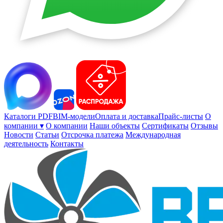
Каталоги PDF
BIM-модели
Оплата и доставка
Прайс-листы
О
компании ▾
О компании
Наши объекты
Сертификаты
Отзывы
Новости
Статьи
Отсрочка платежа
Международная
деятельность
Контакты