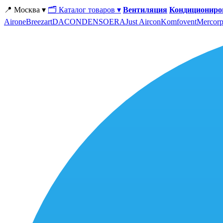
📍 Москва ▾
🗂 Каталог товаров ▾
Вентиляция
Кондициониро
Airone
Breezart
DACOND
ENSO
ERA
Just Aircon
Komfovent
Mercorp