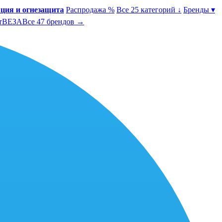
ция и огнезащита
Распродажа %
Все 25 категорий ↓
Бренды ▾
т
ВЕЗА
Все 47 брендов →