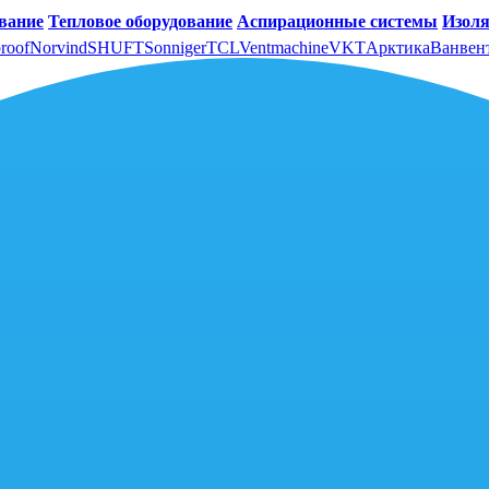
вание
Тепловое оборудование
Аспирационные системы
Изоля
roof
Norvind
SHUFT
Sonniger
TCL
Ventmachine
VKT
Арктика
Ванвен