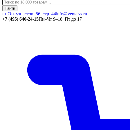
Найти
ш. Энтузиастов, 56, стр. 44
info@ventar-s.ru
+7 (495) 640-24-15
Пн–Чт 9–18, Пт до 17