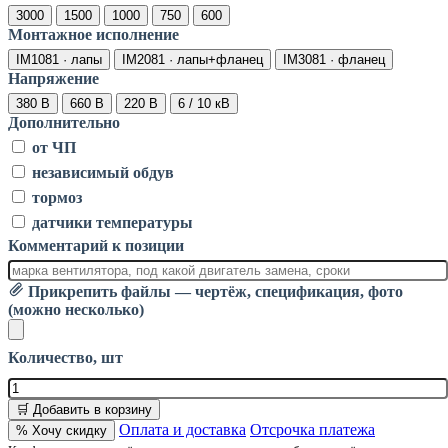
3000
1500
1000
750
600
Монтажное исполнение
IM1081 · лапы
IM2081 · лапы+фланец
IM3081 · фланец
Напряжение
380 В
660 В
220 В
6 / 10 кВ
Дополнительно
от ЧП
независимый обдув
тормоз
датчики температуры
Комментарий к позиции
Прикрепить файлы — чертёж, спецификация, фото
(можно несколько)
Количество, шт
🛒 Добавить в корзину
Оплата и доставка
Отсрочка платежа
% Хочу скидку