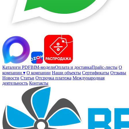
Каталоги PDF
BIM-модели
Оплата и доставка
Прайс-листы
О
компании ▾
О компании
Наши объекты
Сертификаты
Отзывы
Новости
Статьи
Отсрочка платежа
Международная
деятельность
Контакты