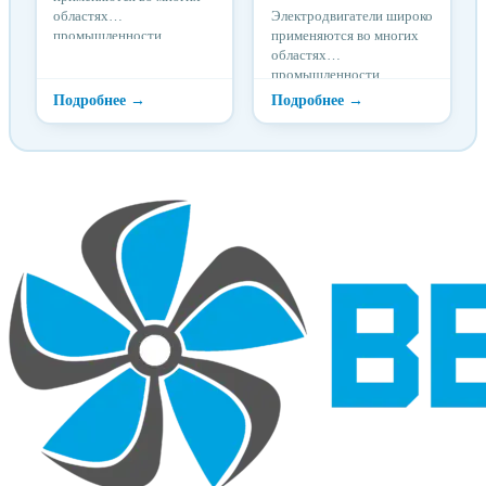
областях
Электродвигатели широко
промышленности,
применяются во многих
строительстве,
областях
транспорте и т. д.
промышленности,
строительстве,
транспорте и т. д.